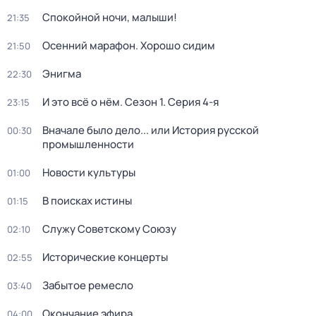
Спокойной ночи, малыши!
21:35
Осенний марафон. Хорошо сидим
21:50
Энигма
22:30
И это всё о нём
. Сезон 1
. Серия 4-я
23:15
Вначале было дело... или История русской
00:30
промышленности
Новости культуры
01:00
В поисках истины
01:15
Служу Советскому Союзу
02:10
Исторические концерты
02:55
Забытое ремесло
03:40
Окончание эфира
04:00