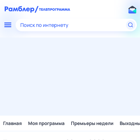
Поиск по интернету
Главная
Моя программа
Премьеры недели
Выходн