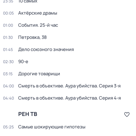
10 самых
23:35
Актёрские драмы
00:05
События. 25-й час
01:00
Петровка, 38
01:30
Дело союзного значения
01:45
90-е
02:30
Дорогие товарищи
03:15
Смерть в объективе. Аура убийства
. Серия 3-я
04:00
Смерть в объективе. Аура убийства
. Серия 4-я
04:40
РЕН ТВ
Самые шoкиpующие гипотезы
05:25