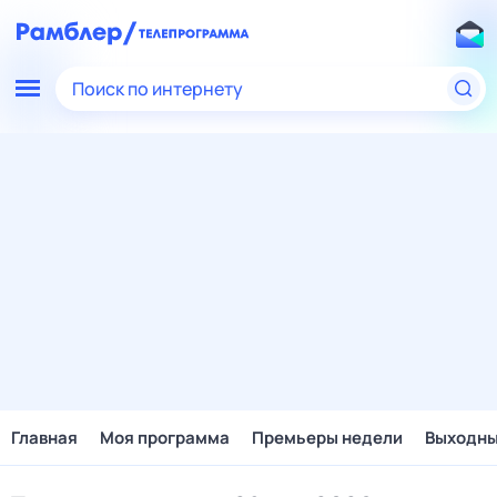
Поиск по интернету
Главная
Моя программа
Премьеры недели
Выходн