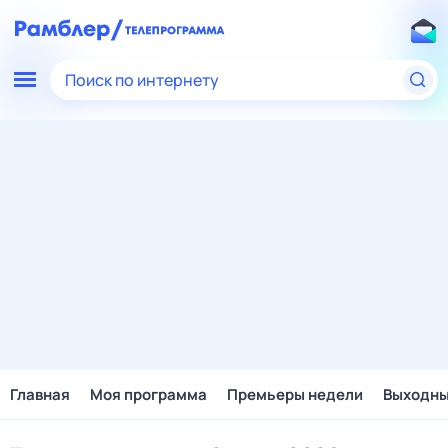
Поиск по интернету
Главная
Моя программа
Премьеры недели
Выходн