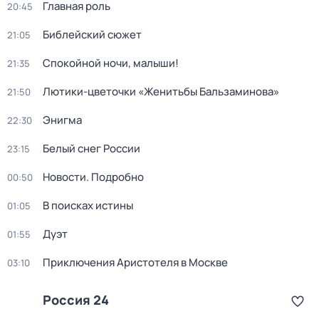
Главная роль
20:45
Библейский сюжет
21:05
Спокойной ночи, малыши!
21:35
Лютики-цветочки «Женитьбы Бальзаминова»
21:50
Энигма
22:30
Белый снег России
23:15
Новости. Подробно
00:50
В поисках истины
01:05
Дуэт
01:55
Приключения Аристотеля в Москве
03:10
Россия 24