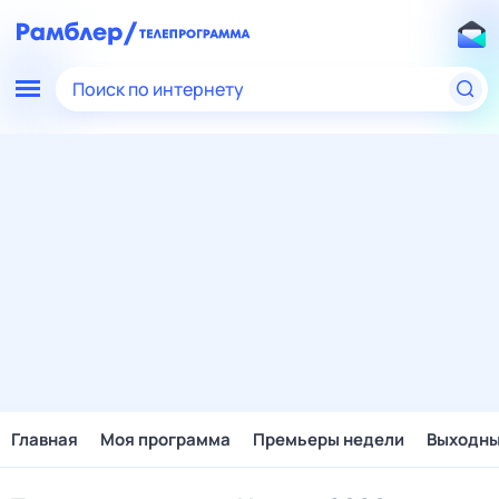
Поиск по интернету
Главная
Моя программа
Премьеры недели
Выходн