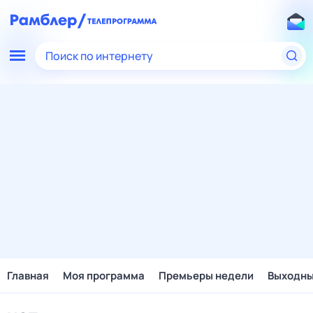
Поиск по интернету
Главная
Моя программа
Премьеры недели
Выходн