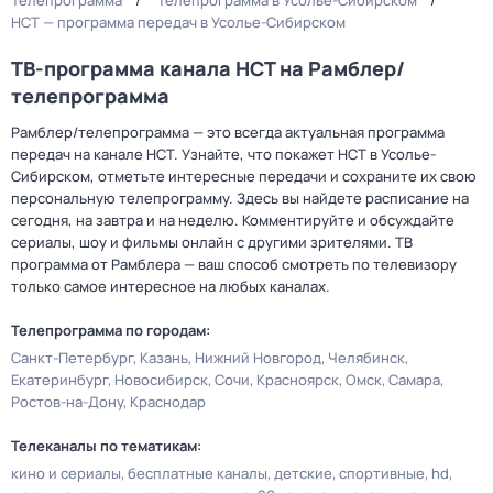
Телепрограмма
Телепрограмма в Усолье-Сибирском
НСТ — программа передач в Усолье-Сибирском
ТВ-программа канала НСТ на Рамблер/
телепрограмма
Рамблер/телепрограмма — это всегда актуальная программа
передач на канале НСТ. Узнайте, что покажет НСТ в Усолье-
Сибирском, отметьте интересные передачи и сохраните их свою
персональную телепрограмму. Здесь вы найдете расписание на
сегодня, на завтра и на неделю. Комментируйте и обсуждайте
сериалы, шоу и фильмы онлайн с другими зрителями. ТВ
программа от Рамблера — ваш способ смотреть по телевизору
только самое интересное на любых каналах.
Телепрограмма по городам:
Санкт-Петербург
Казань
Нижний Новгород
Челябинск
Екатеринбург
Новосибирск
Сочи
Красноярск
Омск
Самара
Ростов-на-Дону
Краснодар
Телеканалы по тематикам:
кино и сериалы
бесплатные каналы
детские
спортивные
hd