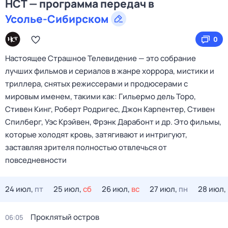
НСТ — программа передач в
Усолье-Сибирском
0
Настоящее Страшное Телевидение — это собрание
лучших фильмов и сериалов в жанре хоррора, мистики и
триллера, снятых режиссерами и продюсерами с
мировым именем, такими как: Гильермо дель Торо,
Стивен Кинг, Роберт Родригес, Джон Карпентер, Стивен
Спилберг, Уэс Крэйвен, Фрэнк Дарабонт и др. Это фильмы,
которые холодят кровь, затягивают и интригуют,
заставляя зрителя полностью отвлечься от
повседневности
24 июл,
пт
25 июл,
сб
26 июл,
вс
27 июл,
пн
28 июл,
Проклятый остров
06:05