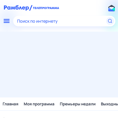
Поиск по интернету
Главная
Моя программа
Премьеры недели
Выходн