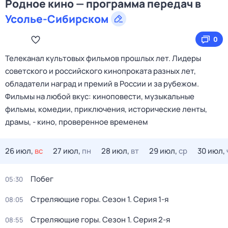
Родное кино — программа передач в
Усолье-Сибирском
0
Телеканал культовых фильмов прошлых лет. Лидеры
советского и российского кинопроката разных лет,
обладатели наград и премий в России и за рубежом.
Фильмы на любой вкус: киноповести, музыкальные
фильмы, комедии, приключения, исторические ленты,
драмы, - кино, проверенное временем
26 июл,
вс
27 июл,
пн
28 июл,
вт
29 июл,
ср
30 июл,
Побег
05:30
Стреляющие горы
. Сезон 1
. Серия 1-я
08:05
Стреляющие горы
. Сезон 1
. Серия 2-я
08:55