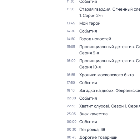
События
11:30
Старая гвардия. Огненный сл
11:50
1
. Серия 2-я
Мой герой
13:45
События
14:30
Город новостей
14:50
Провинциальный детектив
. С
15:05
Серия 9-я
Провинциальный детектив
. С
16:00
Серия 10-я
Хроники московского быта
16:55
События
17:50
Загадка на двоих. Февральска
18:10
События
22:00
Хватит слухов!
. Сезон 1
. Серия
22:35
Знак качества
23:05
События
00:00
Петровка, 38
00:30
Дорогие товарищи
00:45