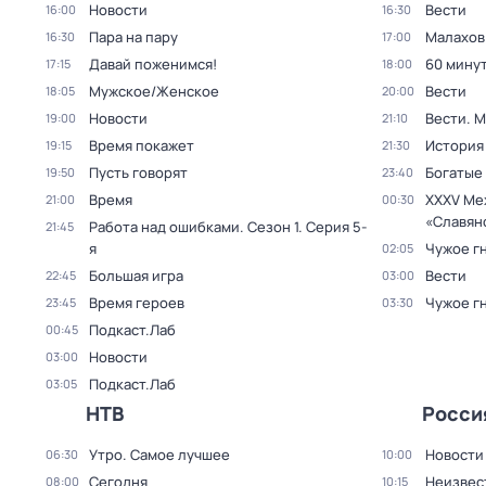
Новости
Вести
16:00
16:30
Пара на пару
Малахов
16:30
17:00
Давай поженимся!
60 мину
17:15
18:00
Мужское/Женское
Вести
18:05
20:00
Новости
Вести. 
19:00
21:10
Время покажет
История
19:15
21:30
Пусть говорят
Богатые
19:50
23:40
Время
XXXV Ме
21:00
00:30
«Славян
Работа над ошибками
. Сезон 1
. Серия 5-
21:45
я
Чужое г
02:05
Большая игра
Вести
22:45
03:00
Время героев
Чужое г
23:45
03:30
Подкаст.Лаб
00:45
Новости
03:00
Подкаст.Лаб
03:05
НТВ
Росси
Утро. Самое лучшее
Новости
06:30
10:00
Сегодня
Неизвес
08:00
10:15