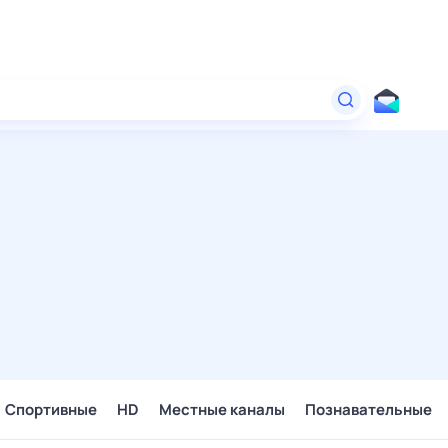
Спортивные
HD
Местные каналы
Познавательные