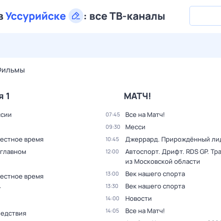
в
Уссурийске
:
все ТВ-каналы
30 июл,
чт
31 июл,
пт
1 авг,
сб
2 авг,
вс
3 авг,
пн
4 а
Фильмы
я 1
МАТЧ!
ссии
Все на Матч!
07:45
Месси
09:30
Местное время
Джеррард. Прирождённый ли
10:45
 главном
Автоспорт. Дрифт. RDS GP. Тр
12:00
из Московской области
Век нашего спорта
13:00
Местное время
Век нашего спорта
13:30
т
Новости
14:00
Все на Матч!
14:05
ледствия