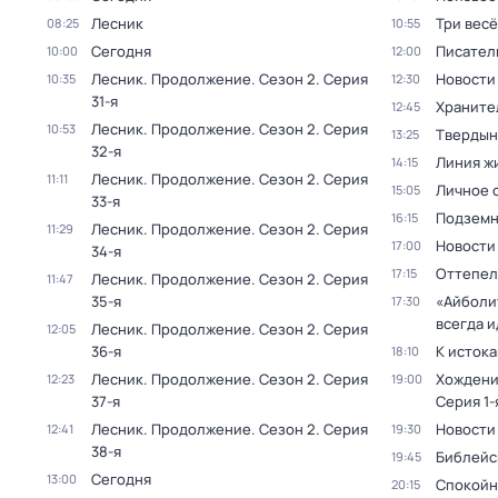
Лесник
Три вес
08:25
10:55
Сегодня
Писател
10:00
12:00
Лесник. Продолжение
. Сезон 2
. Серия
Новости
10:35
12:30
31-я
Храните
12:45
Лесник. Продолжение
. Сезон 2
. Серия
10:53
Твердын
13:25
32-я
Линия ж
14:15
Лесник. Продолжение
. Сезон 2
. Серия
11:11
Личное 
15:05
33-я
Подземн
16:15
Лесник. Продолжение
. Сезон 2
. Серия
11:29
Новости
17:00
34-я
Оттепель
17:15
Лесник. Продолжение
. Сезон 2
. Серия
11:47
35-я
«Айболи
17:30
всегда и
Лесник. Продолжение
. Сезон 2
. Серия
12:05
36-я
К исток
18:10
Лесник. Продолжение
. Сезон 2
. Серия
Хождени
12:23
19:00
37-я
Серия 1-
Лесник. Продолжение
. Сезон 2
. Серия
Новости
12:41
19:30
38-я
Библейс
19:45
Сегодня
13:00
Спокойн
20:15