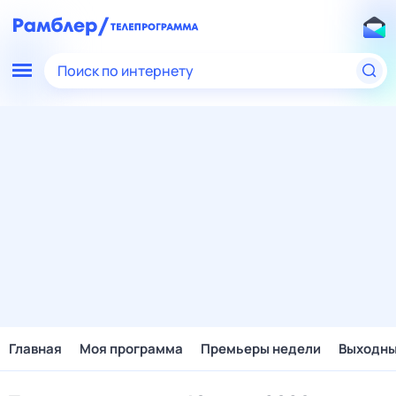
Поиск по интернету
Главная
Моя программа
Премьеры недели
Выходн