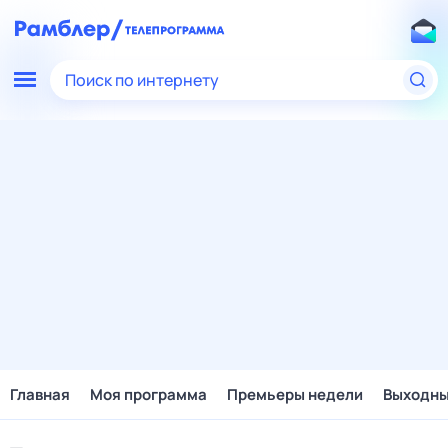
Поиск по интернету
Главная
Моя программа
Премьеры недели
Выходн