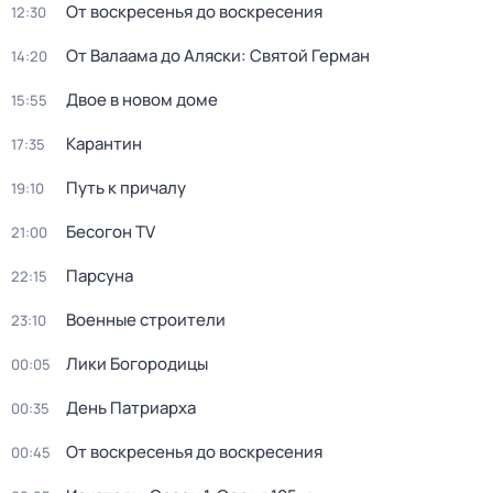
От воскресенья до воскресения
12:30
От Валаама до Аляски: Святой Герман
14:20
Двое в новом доме
15:55
Карантин
17:35
Путь к причалу
19:10
Бесогон TV
21:00
Парсуна
22:15
Военные строители
23:10
Лики Богoрoдицы
00:05
День Патриарха
00:35
От воскресенья до воскресения
00:45