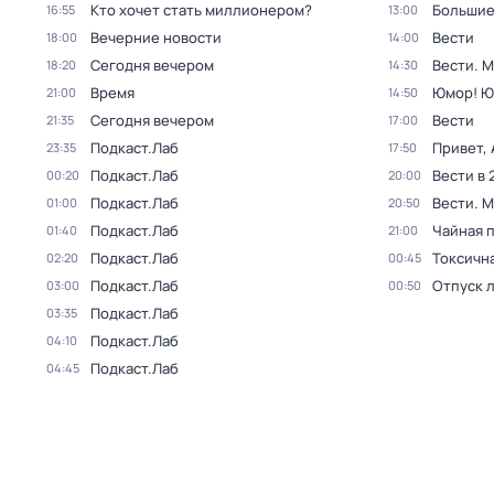
Кто хочет стать миллионером?
Большие
16:55
13:00
Вечерние новости
Вести
18:00
14:00
Сегодня вечером
Вести. 
18:20
14:30
Время
Юмор! Ю
21:00
14:50
Сегодня вечером
Вести
21:35
17:00
Подкаст.Лаб
Привет, 
23:35
17:50
Подкаст.Лаб
Вести в 
00:20
20:00
Подкаст.Лаб
Вести. 
01:00
20:50
Подкаст.Лаб
Чайная 
01:40
21:00
Подкаст.Лаб
Токсичн
02:20
00:45
Подкаст.Лаб
Отпуск 
03:00
00:50
Подкаст.Лаб
03:35
Подкаст.Лаб
04:10
Подкаст.Лаб
04:45