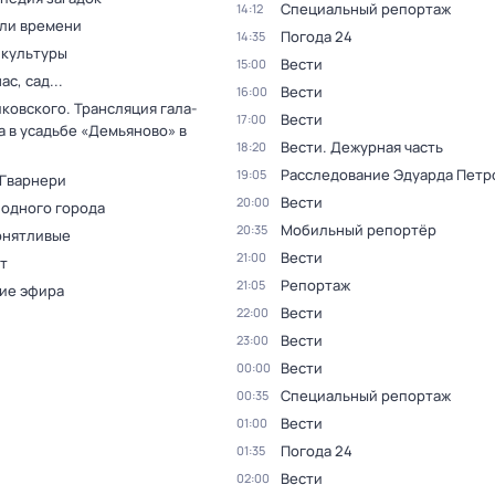
Специальный репортаж
14:12
ли времени
Погода 24
14:35
 культуры
Вести
15:00
ас, сад...
Вести
16:00
ковского. Трансляция гала-
Вести
17:00
а в усадьбе «Демьяново» в
Вести. Дежурная часть
18:20
Расследование Эдуарда Петр
19:05
 Гварнери
Вести
20:00
 одного города
Мобильный репортёр
20:35
онятливые
Вести
21:00
т
Репортаж
21:05
ие эфира
Вести
22:00
Вести
23:00
Вести
00:00
Специальный репортаж
00:35
Вести
01:00
Погода 24
01:35
Вести
02:00