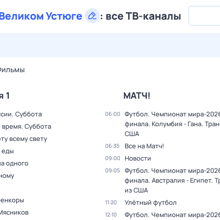
Великом Устюге
:
все ТВ-каналы
29 июл,
ср
30 июл,
чт
31 июл,
пт
1 авг,
сб
2 авг,
вс
Фильмы
я 1
МАТЧ!
ссии. Суббота
Футбол. Чемпионат мира-2026.
06:00
финала. Колумбия - Гана. Тра
 время. Суббота
США
ту всему свету
Все на Матч!
06:35
 еды
Новости
09:00
на одного
Футбол. Чемпионат мира-2026.
09:05
дному
финала. Австралия - Египет. 
из США
оенкоры
Улётный футбол
11:20
Мясников
Футбол. Чемпионат мира-202
12:10