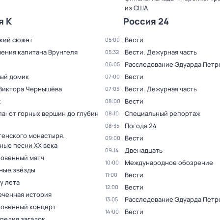
из США
я К
Россия 24
кий сюжет
Вести
05:00
ения капитана Врунгеля
Вести. Дежурная часть
05:32
Расследование Эдуарда Петр
06:05
ый домик
Вести
07:00
 Виктора Чернышёва
Вести. Дежурная часть
07:05
ж
Вести
08:00
а: от горных вершин до глубин
Специальный репортаж
08:10
Погода 24
08:35
тенского монастыря.
Вести
09:00
ные песни XX века
Двенадцать
09:14
овенный матч
Международное обозрение
10:00
ные звёзды
Вести
11:00
 у лета
Вести
12:00
еченная история
Расследование Эдуарда Петр
13:05
овенный концерт
Вести
14:00
педия загадок