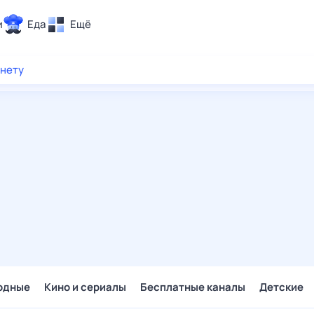
и
Еда
Ещё
Почта
рнету
ия и отдых
Поиск
Погода
ТВ-программа
и и тренды
 ситуации
 вместе
Помощь
одные
Кино и сериалы
Бесплатные каналы
Детские