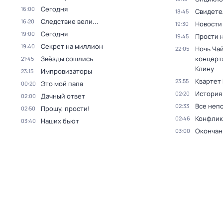
Сегодня
16:00
Свидете
18:45
Следствие вели...
16:20
Новости
19:30
Сегодня
19:00
Прости н
19:45
Секрет на миллион
19:40
Ночь Чай
22:05
Звёзды сошлись
концерт
21:45
Клину
Импровизаторы
23:15
Квартет
23:55
Это мой папа
00:20
История
02:20
Дачный ответ
02:00
Все неп
02:33
Прошу, прости!
02:50
Конфлик
02:46
Наших бьют
03:40
Окончан
03:00