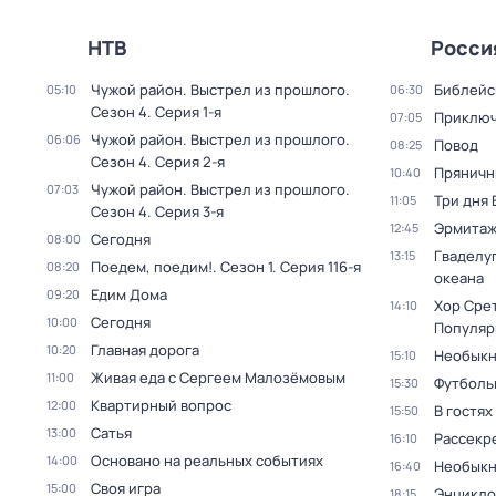
НТВ
Росси
Чужой район. Выстрел из прошлого
.
Библейс
05:10
06:30
Сезон 4
. Серия 1-я
Приключ
07:05
Чужой район. Выстрел из прошлого
.
06:06
Повод
08:25
Сезон 4
. Серия 2-я
Пряничн
10:40
Чужой район. Выстрел из прошлого
.
07:03
Три дня
11:05
Сезон 4
. Серия 3-я
Эрмита
12:45
Сегодня
08:00
Гваделуп
13:15
Поедем, поедим!
. Сезон 1
. Серия 116-я
08:20
океана
Едим Дома
09:20
Хор Сре
14:10
Сегодня
10:00
Популяр
Главная дорога
10:20
Необыкн
15:10
Живая еда с Сергеем Малозёмовым
11:00
Футболь
15:30
Квартирный вопрос
12:00
В гостях
15:50
Сатья
13:00
Рассекр
16:10
Основано на реальных событиях
14:00
Необыкн
16:40
Своя игра
15:00
Энцикло
18:15