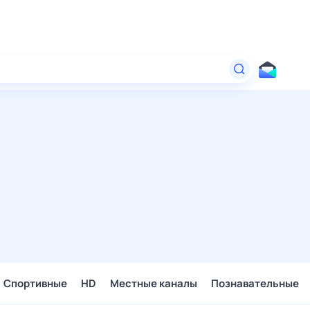
Спортивные
HD
Местные каналы
Познавательные