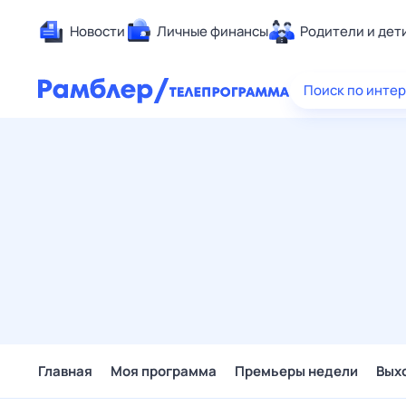
Новости
Личные финансы
Родители и дет
Здоровье
Поиск по инте
Развлечен
Дом и уют
Спорт
Карьера
Авто
Технологи
Жизненные
Сберегаем
Гороскопы
Главная
Моя программа
Премьеры недели
Вых