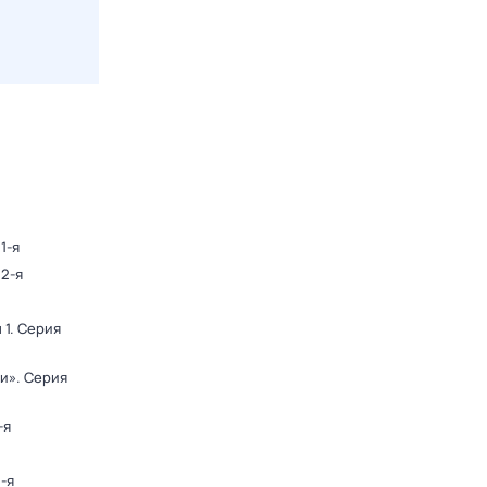
1-я
 2-я
 1
. Серия
ди»
. Серия
-я
2-я