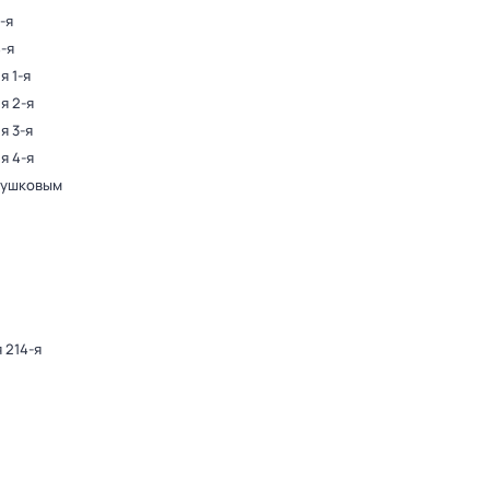
-я
4-я
я 1-я
я 2-я
я 3-я
я 4-я
Пушковым
 214-я