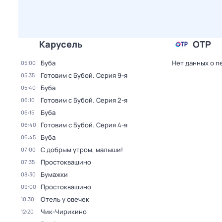
Карусель
ОТР
Буба
Нет данных о п
05:00
Готовим с Бубой
. Серия 9-я
05:35
Буба
05:40
Готовим с Бубой
. Серия 2-я
06:10
Буба
06:15
Готовим с Бубой
. Серия 4-я
06:40
Буба
06:45
С добрым утром, малыши!
07:00
Простоквашино
07:35
Бумажки
08:30
Простоквашино
09:00
Отель у овечек
10:30
Чик-Чирикино
12:20