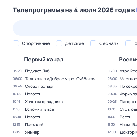
Телепрограмма на 4 июля 2026 года в
25 июл,
сб
26 июл,
вс
27 июл,
пн
28 июл,
вт
Спортивные
Детские
Сериалы
Первый канал
Росси
Подкаст.Лаб
Утро Ро
05:20
05:00
Телеканал «Доброе утро. Суббота»
Местное
06:00
08:00
Слово пастыря
По секре
09:45
08:35
Новости
Формула
10:00
09:00
Хочется праздника
Пятеро 
10:15
09:25
Вспомнить всё
Сто к о
11:10
10:10
Новости
Вести
12:00
11:00
Поехали!
Наши. В
12:15
11:30
Янычар
Доктор 
13:15
12:00