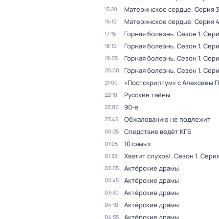
Материнское сердце
. Серия 3
15:20
Материнское сердце
. Серия 
16:10
Горная болезнь
. Сезон 1
. Сери
17:15
Горная болезнь
. Сезон 1
. Сери
18:10
Горная болезнь
. Сезон 1
. Сери
19:05
Горная болезнь
. Сезон 1
. Сери
20:00
«Постскриптум» с Алексеем 
21:00
Русские тайны
22:10
90-е
23:00
Обжалованию не подлежит
23:45
Следствие ведёт КГБ
00:25
10 самых
01:05
Хватит слухов!
. Сезон 1
. Серия
01:35
Актёрские драмы
02:05
Актёрские драмы
02:45
Актёрские драмы
03:30
Актёрские драмы
04:10
Актёрские драмы
04:55