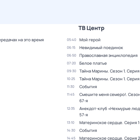
ТВ Центр
ередачах на это время
Мой герой
05:40
Невидимый поединок
06:15
Православная энциклопедия
06:50
Белое платье
07:20
Тайна Марины
. Сезон 1
. Серия 
09:30
Тайна Марины
. Сезон 1
. Серия
10:25
События
11:30
Смешите меня семеро!
. Сезон
11:45
67-я
Анекдот-клуб «Нехмурые лю
12:35
57-я
Материнское сердце
. Серия 1
13:10
События
14:30
Материнское сердце
. Серия 
14:45