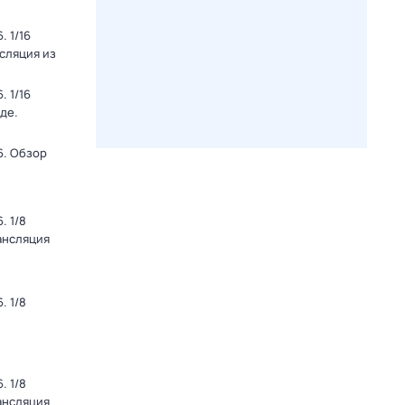
 1/16
нсляция из
 1/16
де.
6. Обзор
. 1/8
ансляция
. 1/8
. 1/8
ансляция