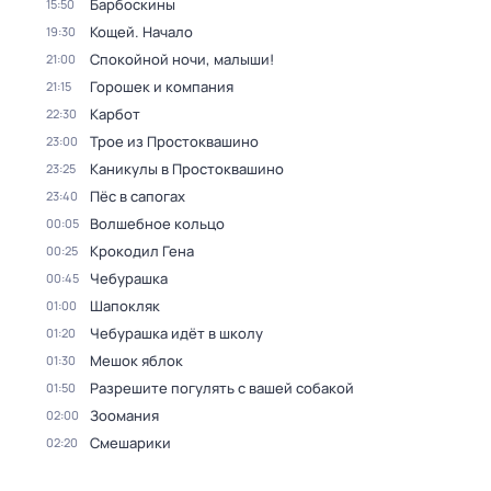
Барбоскины
15:50
Кощей. Начало
19:30
Спокойной ночи, малыши!
21:00
Горошек и компания
21:15
Карбот
22:30
Трое из Простоквашино
23:00
Каникулы в Простоквашино
23:25
Пёс в сапогах
23:40
Волшебное кольцо
00:05
Крокодил Гена
00:25
Чебурашка
00:45
Шапокляк
01:00
Чебурашка идёт в школу
01:20
Мешок яблок
01:30
Разрешите погулять с вашей собакой
01:50
Зоомания
02:00
Смешарики
02:20