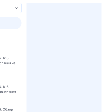
3 авг,
пн
4 авг,
вт
5 авг,
ср
6 авг,
чт
Вчера
Сегодня
 1/16
нсляция из
 1/16
Трансляция
6. Обзор