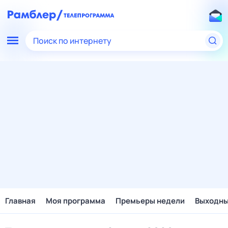
Поиск по интернету
Главная
Моя программа
Премьеры недели
Выходн