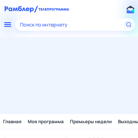
Поиск по интернету
Главная
Моя программа
Премьеры недели
Выходн