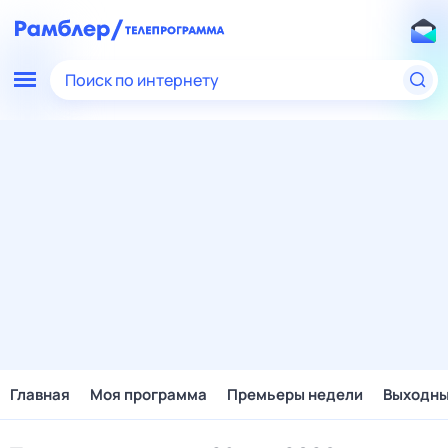
Поиск по интернету
Главная
Моя программа
Премьеры недели
Выходн