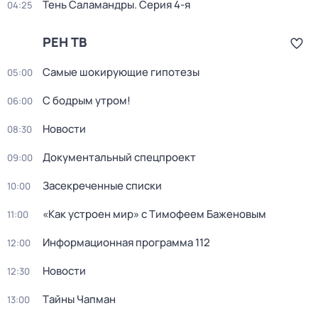
Тень Саламандры
. Серия 4-я
04:25
РЕН ТВ
Самые шoкиpующие гипотезы
05:00
С бодрым утром!
06:00
Новости
08:30
Документальный спецпроект
09:00
Заcекрeченные списки
10:00
«Как устроен мир» с Тимофеем Баженовым
11:00
Информационная программа 112
12:00
Новости
12:30
Тaйны Чапман
13:00