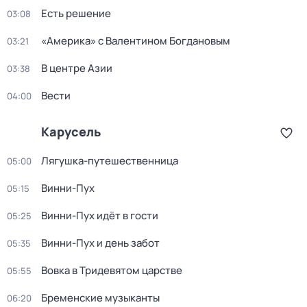
Есть решение
03:08
«Америка» с Валентином Богдановым
03:21
В центре Азии
03:38
Вести
04:00
Карусель
Лягушка-путешественница
05:00
Винни-Пух
05:15
Винни-Пух идёт в гости
05:25
Винни-Пух и день забот
05:35
Вовка в Тридевятом царстве
05:55
Бременские музыканты
06:20