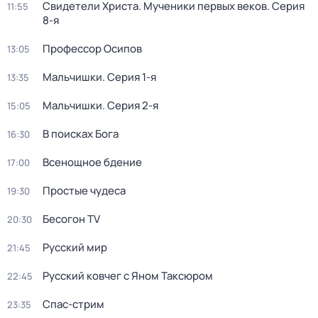
Свидетели Христа. Мученики первых веков
. Серия
11:55
8-я
Профессор Осипов
13:05
Мальчишки
. Серия 1-я
13:35
Мальчишки
. Серия 2-я
15:05
В поисках Бога
16:30
Всенощное бдение
17:00
Простые чудеca
19:30
Бесогон TV
20:30
Русский мир
21:45
Русский ковчег с Яном Таксюром
22:45
Спас-стрим
23:35