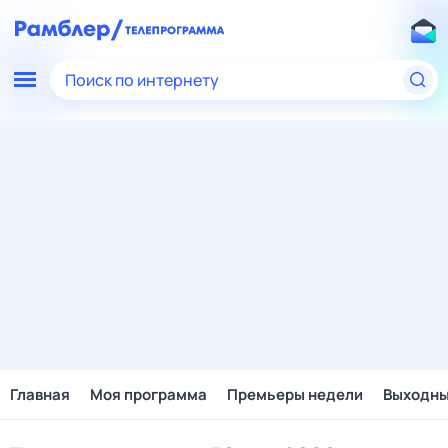
Поиск по интернету
Главная
Моя программа
Премьеры недели
Выходн