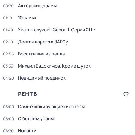
Актёрские драмы
00:30
10 самых
01:10
Хватит слухов!
. Сезон 1
. Серия 211-я
01:40
Долгая дорога к ЗАГСу
02:10
Восставшие из пепла
02:55
Михаил Евдокимов. Кроме шуток
03:35
Невидимый поединок
04:20
РЕН ТВ
Самые шoкиpующие гипотезы
05:00
С бодрым утром!
06:00
Новости
08:30