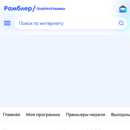
Поиск по интернету
Главная
Моя программа
Премьеры недели
Выходн