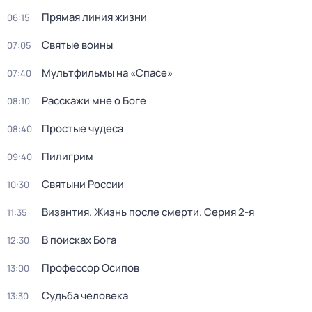
Прямая линия жизни
06:15
Святые воины
07:05
Мультфильмы на «Спасе»
07:40
Расскажи мне о Боге
08:10
Простые чудеса
08:40
Пилигрим
09:40
Святыни России
10:30
Византия. Жизнь после смерти
. Серия 2-я
11:35
В поисках Бога
12:30
Профессор Осипов
13:00
Судьба человека
13:30