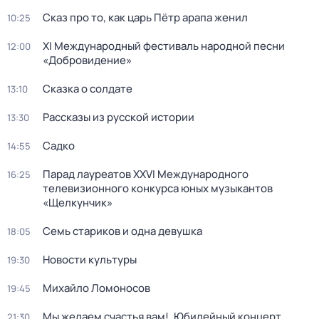
Сказ про то, как царь Пётр арапа женил
10:25
XI Международный фестиваль народной песни
12:00
«Добровидение»
Сказка о солдате
13:10
Рассказы из русской истории
13:30
Садко
14:55
Парад лауреатов XXVI Международного
16:25
телевизионного конкурса юных музыкантов
«Щелкунчик»
Семь стариков и одна девушка
18:05
Новости культуры
19:30
Михайло Ломоносов
19:45
Мы желаем счастья вам!. Юбилейный концерт
21:30