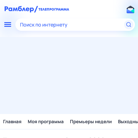
Поиск по интернету
Главная
Моя программа
Премьеры недели
Выходн