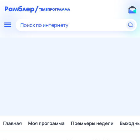
Поиск по интернету
Главная
Моя программа
Премьеры недели
Выходн