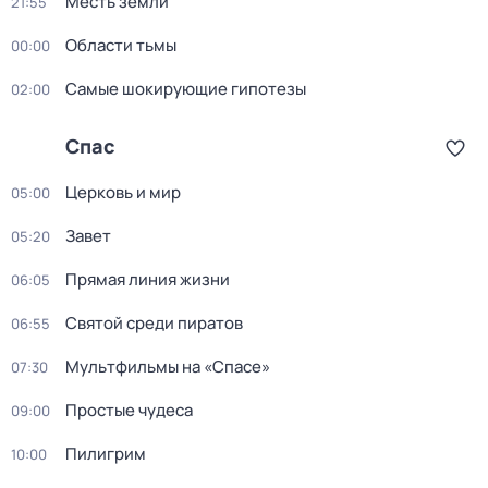
Месть земли
21:55
Области тьмы
00:00
Самые шoкиpующие гипотезы
02:00
Спас
Церковь и мир
05:00
Завет
05:20
Прямая линия жизни
06:05
Святой среди пиратов
06:55
Мультфильмы нa «Спаcе»
07:30
Простые чудеca
09:00
Пилигрим
10:00