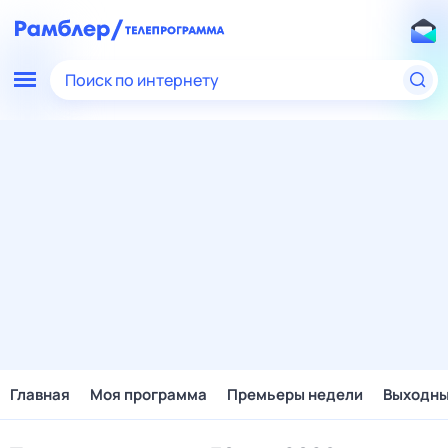
Поиск по интернету
Главная
Моя программа
Премьеры недели
Выходн