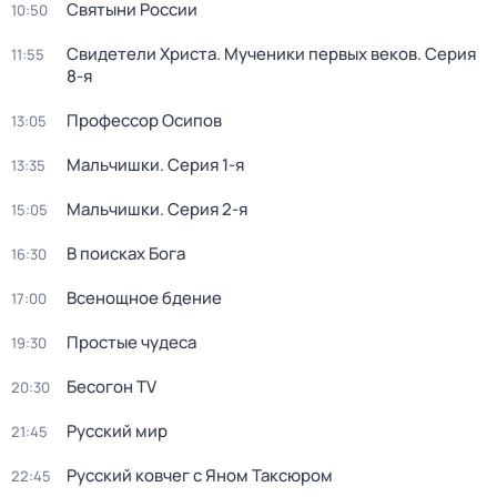
Святыни России
10:50
Свидетели Христа. Мученики первых веков
. Серия
11:55
8-я
Профессор Осипов
13:05
Мальчишки
. Серия 1-я
13:35
Мальчишки
. Серия 2-я
15:05
В поисках Бога
16:30
Всенощное бдение
17:00
Простые чудеca
19:30
Бесогон TV
20:30
Русский мир
21:45
Русский ковчег с Яном Таксюром
22:45