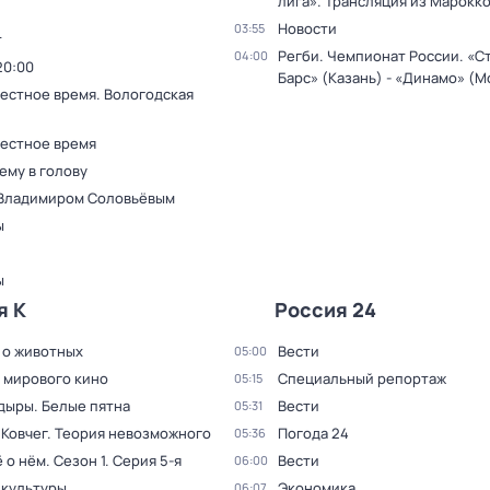
лига». Трансляция из Марокк
Новости
03:55
т
Регби. Чемпионат России. «С
04:00
20:00
Барс» (Казань) - «Динамо» (М
Местное время. Вологодская
Местное время
ему в голову
 Владимиром Соловьёвым
ы
ы
я К
Россия 24
 о животных
Вести
05:00
 мирового кино
Специальный репортаж
05:15
дыры. Белые пятна
Вести
05:31
 Ковчег. Теория невозможного
Погода 24
05:36
ё о нём
. Сезон 1
. Серия 5-я
Вести
06:00
 культуры
Экономика
06:07