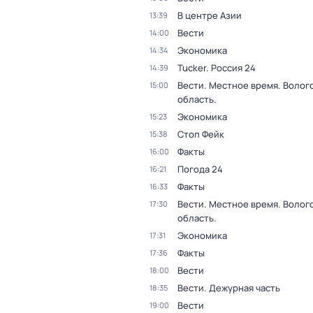
В центре Азии
13:39
Вести
14:00
Экономика
14:34
Tucker. Россия 24
14:39
Вести. Местное время. Волог
15:00
область.
Экономика
15:23
Стоп Фейк
15:38
Факты
16:00
Погода 24
16:21
Факты
16:33
Вести. Местное время. Волог
17:30
область.
Экономика
17:31
Факты
17:36
Вести
18:00
Вести. Дежурная часть
18:35
Вести
19:00