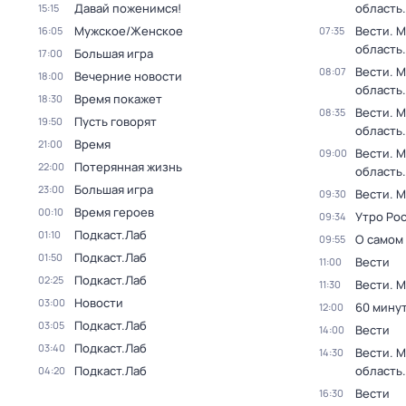
Давай поженимся!
область.
15:15
Мужское/Женское
Вести. 
16:05
07:35
область.
Большая игра
17:00
Вести. 
08:07
Вечерние новости
18:00
область.
Время покажет
18:30
Вести. 
08:35
Пусть говорят
19:50
область.
Время
21:00
Вести. 
09:00
Потерянная жизнь
22:00
область.
Большая игра
23:00
Вести. 
09:30
Время героев
00:10
Утро Рос
09:34
Подкаст.Лаб
01:10
О самом
09:55
Подкаст.Лаб
01:50
Вести
11:00
Подкаст.Лаб
02:25
Вести. 
11:30
Новости
03:00
60 мину
12:00
Подкаст.Лаб
03:05
Вести
14:00
Подкаст.Лаб
03:40
Вести. 
14:30
Подкаст.Лаб
область.
04:20
Вести
16:30