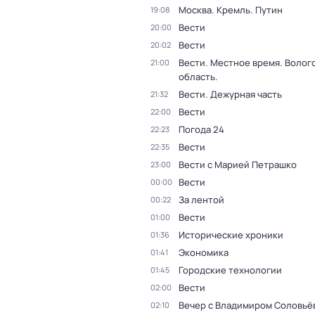
Москва. Кремль. Путин
19:08
Вести
20:00
Вести
20:02
Вести. Местное время. Волог
21:00
область.
Вести. Дежурная часть
21:32
Вести
22:00
Погода 24
22:23
Вести
22:35
Вести с Марией Петрашко
23:00
Вести
00:00
За лентой
00:22
Вести
01:00
Исторические хроники
01:36
Экономика
01:41
Городские технологии
01:45
Вести
02:00
Вечер с Владимиром Соловьё
02:10