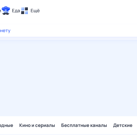
и
Еда
Ещё
Почта
рнету
ия и отдых
Поиск
Погода
ТВ-программа
и и тренды
 ситуации
 вместе
Помощь
одные
Кино и сериалы
Бесплатные каналы
Детские