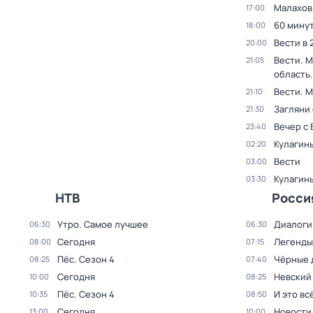
Малахов
17:00
60 мину
18:00
Вести в 
20:00
Вести. 
21:05
область.
Вести. 
21:10
Загляни 
21:30
Вечер с
23:40
Кулагин
02:20
Вести
03:00
Кулагин
03:30
НТВ
Росси
Утро. Самое лучшее
Диалоги
06:30
06:30
Сегодня
Легенды
08:00
07:15
Пёс
. Сезон 4
Чёрные 
08:25
07:40
Сегодня
Невский
10:00
08:25
Пёс
. Сезон 4
И это вс
10:35
08:50
Сегодня
Новости
13:00
10:00