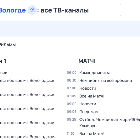
Вологде
:
все ТВ-каналы
28 июл,
вт
29 июл,
ср
30 июл,
чт
31 июл,
пт
1 авг,
сб
Фильмы
я 1
МАТЧ!
ссии
Команда мечты
06:00
Местное время. Вологодская
Чемпионы на все времена
06:30
Новости
07:00
Местное время. Вологодская
Все на Матч!
07:05
Новости
09:00
Местное время. Вологодская
По домам
09:05
Футбол. Чемпионат мира-1994
09:25
Местное время. Вологодская
Камерун
Все на Матч!
11:30
Местное время. Вологодская