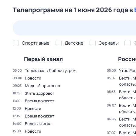
Телепрограмма на 1 июня 2026 года в
24 июл,
пт
25 июл,
сб
26 июл,
вс
27 июл,
пн
Спортивные
Детские
Сериалы
Первый канал
Росси
Телеканал «Доброе утро»
Утро Ро
05:00
05:00
Новости
Вести. 
09:00
05:07
область.
Модный приговор
09:25
Вести. 
05:35
Жить здорово!
10:15
область.
Время покажет
11:00
Вести. 
06:07
Новости
12:00
область.
Время покажет
12:15
Вести. 
06:35
Большая игра
14:00
область.
Новости
15:00
Вести. 
07:07