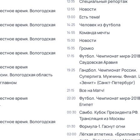
Специальный репортаж
12:35
Новости
12:55
Местное время. Вологодская
Есть тема!
13:00
Местное время. Вологодская
Человек из футбола
14:25
Команда мечты
14:55
Местное время. Вологодская
Новости
15:30
Громко
15:35
Местное время. Вологодская
Футбол. Чемпионат мира-2018.
17:15
Саудовская Аравия
Местное время
Гандбол. Чемпионат России.
19:25
сии. Вологодская область
Суперлига. Мужчины. Финал. 
 главном
«Зенит» (Санкт-Петербург)
Все на Матч!
21:15
Местное время
Футбол. Чемпионат мира-2018.
22:20
Египет
т
Самбо. Кубок Президента РФ.
00:30
Трансляция из Москвы
Местное время. Вологодская
Формула-1. Гаснут огни
01:30
Лёгкая атлетика. «Бриллиант
02:00