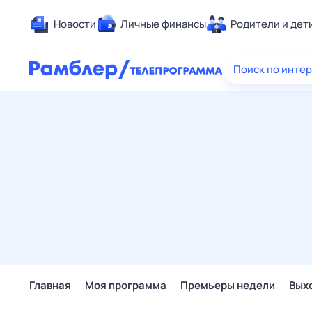
Новости
Личные финансы
Родители и дет
Здоровье
Поиск по инте
Развлечен
Дом и уют
Спорт
Карьера
Авто
Технологи
Жизненные
Сберегаем
Гороскопы
Главная
Моя программа
Премьеры недели
Вых