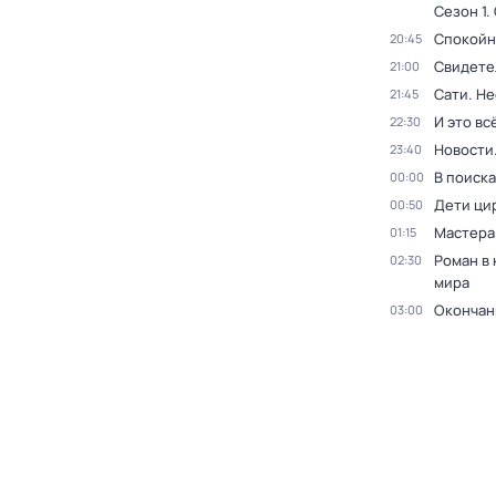
Сезон 1
.
Спокойн
20:45
Свидете
21:00
Сати. Не
21:45
И это вс
22:30
Новости
23:40
В поиск
00:00
Дети ци
00:50
Мастера
01:15
Роман в
02:30
мира
Окончан
03:00