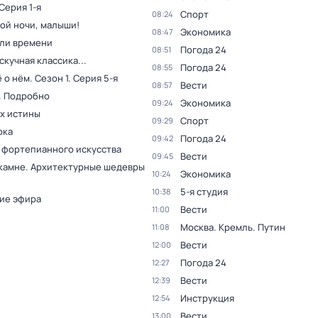
 Серия 1-я
Спорт
08:24
ой ночи, малыши!
Экономика
08:47
ли времени
Погода 24
08:51
скучная классика...
Погода 24
08:55
ё о нём
. Сезон 1
. Серия 5-я
Вести
08:57
. Подробно
Экономика
09:24
ах истины
Спорт
09:29
рка
Погода 24
09:42
 фортепианного искусства
Вести
09:45
 камне. Архитектурные шедевры
Экономика
10:24
5-я студия
10:38
ие эфира
Вести
11:00
Москва. Кремль. Путин
11:08
Вести
12:00
Погода 24
12:27
Вести
12:39
Инструкция
12:54
Вести
13:00