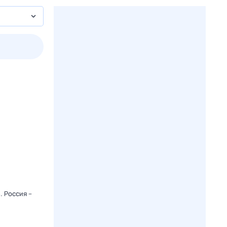
2 авг,
вс
3 авг,
пн
4 авг,
вт
5 авг,
ср
Вчера
Сегодня
. Россия –