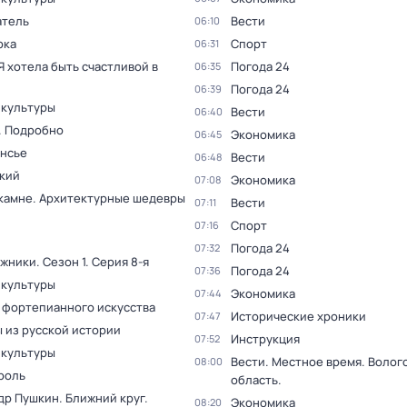
тель
Вести
06:10
рка
Спорт
06:31
Я хотела быть счастливой в
Погода 24
06:35
Погода 24
06:39
 культуры
Вести
06:40
. Подробно
Экономика
06:45
нсье
Вести
06:48
кий
Экономика
07:08
 камне. Архитектурные шедевры
Вести
07:11
Спорт
07:16
Погода 24
07:32
жники
. Сезон 1
. Серия 8-я
Погода 24
07:36
 культуры
Экономика
07:44
 фортепианного искусства
Исторические хроники
07:47
 из русской истории
Инструкция
07:52
 культуры
Вести. Местное время. Волог
08:00
роль
область.
др Пушкин. Ближний круг
.
Экономика
08:20