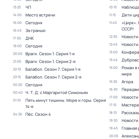
ЧП
Наблюда
13:25
10:15
Место встречи
Дети ци
14:00
11:15
Сегодня
«Цирк». 
16:00
11:45
СССР!
За гранью
16:45
Новости
12:30
ДНК
17:50
Новости
12:45
Сегодня
19:00
Конфера
13:00
Враги
. Сезон 1
. Серия 1-я
20:00
Дубровс
13:45
Враги
. Сезон 1
. Серия 2-я
21:05
Роман в
15:00
Балабол
. Сезон 7
. Серия 1-я
22:10
мира
Балабол
. Сезон 7
. Серия 2-я
23:15
Агора
15:30
Сегодня
00:20
Передви
16:30
Ч. T. Д. с Маргаритой Симоньян
00:40
Новости
17:00
Пять минут тишины. Море и горы
. Серия
01:10
Мастера
17:15
14-я
Рассказы
18:15
Пёс
. Сезон 4
04:35
Новости
19:30
Главная 
19:45
Алексан
20:05