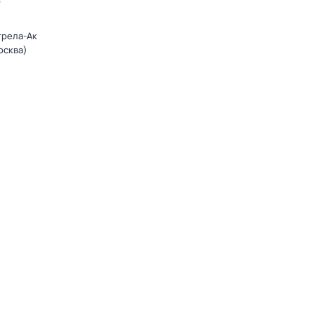
о
трела-Ак
осква)