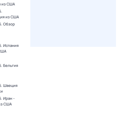
я из США
6.
ция из США
6. Обзор
6. Испания
 США
. Бельгия
6. Швеция
ки
. Иран -
из США