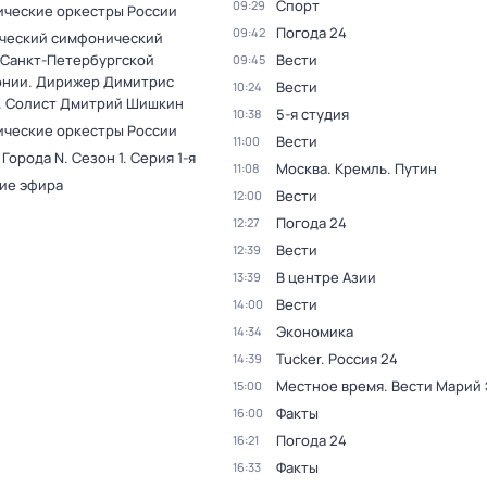
Спорт
09:29
ческие оркестры России
Погода 24
09:42
ческий симфонический
 Санкт-Петербургской
Вести
09:45
нии. Дирижер Димитрис
Вести
10:24
. Солист Дмитрий Шишкин
5-я студия
10:38
ческие оркестры России
Вести
11:00
 Города N
. Сезон 1
. Серия 1-я
Москва. Кремль. Путин
11:08
ие эфира
Вести
12:00
Погода 24
12:27
Вести
12:39
В центре Азии
13:39
Вести
14:00
Экономика
14:34
Tucker. Россия 24
14:39
Местное время. Вести Марий
15:00
Факты
16:00
Погода 24
16:21
Факты
16:33