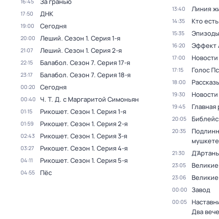
За гранью
16:45
Линия ж
13:40
ДНК
17:50
Кто есть
14:35
Сегодня
19:00
Эпизод
15:35
Леший
. Сезон 1
. Серия 1-я
20:00
Эффект 
16:20
Леший
. Сезон 1
. Серия 2-я
21:07
Новости
17:00
Балабол
. Сезон 7
. Серия 17-я
22:15
Голос П
17:15
Балабол
. Сезон 7
. Серия 18-я
23:17
Рассказы
18:00
Сегодня
00:20
Новости
19:30
Ч. T. Д. с Маргаритой Симоньян
00:40
Главная 
19:45
Рикошет
. Сезон 1
. Серия 1-я
01:15
Библейс
20:05
Рикошет
. Сезон 1
. Серия 2-я
01:59
Подлинн
20:35
Рикошет
. Сезон 1
. Серия 3-я
02:43
мушкете
Рикошет
. Сезон 1
. Серия 4-я
03:27
Д'Артань
21:30
Рикошет
. Сезон 1
. Серия 5-я
04:11
Великие
23:05
Пёс
04:55
Великие
23:06
Завод
00:00
Наставни
00:05
Два веч