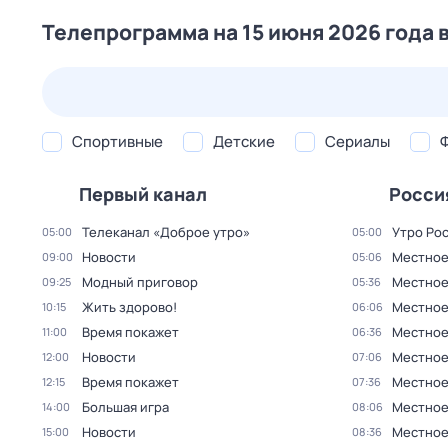
Телепрограмма на 15 июня 2026 года 
24 июл,
пт
25 июл,
сб
26 июл,
вс
27 июл,
пн
Спортивные
Детские
Сериалы
Первый канал
Росси
Телеканал «Доброе утро»
Утро Ро
05:00
05:00
Новости
Местное
09:00
05:06
Модный приговор
Местное
09:25
05:36
Жить здорово!
Местное
10:15
06:06
Время покажет
Местное
11:00
06:36
Новости
Местное
12:00
07:06
Время покажет
Местное
12:15
07:36
Большая игра
Местное
14:00
08:06
Новости
Местное
15:00
08:36