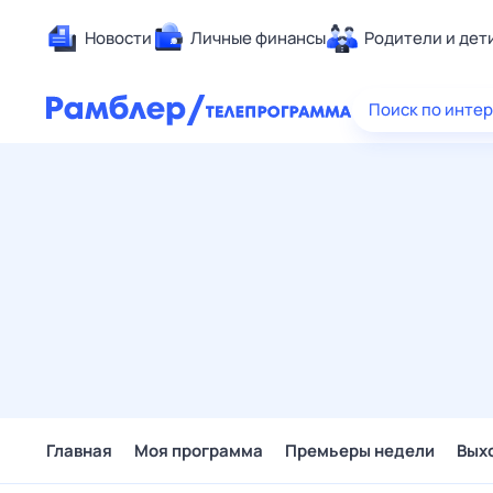
Новости
Личные финансы
Родители и дет
Здоровье
Поиск по инте
Развлечен
Дом и уют
Спорт
Карьера
Авто
Технологи
Жизненные
Сберегаем
Гороскопы
Главная
Моя программа
Премьеры недели
Вых