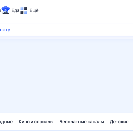
и
Еда
Ещё
Почта
рнету
ия и отдых
Поиск
Погода
ТВ-программа
и и тренды
 ситуации
 вместе
Помощь
одные
Кино и сериалы
Бесплатные каналы
Детские