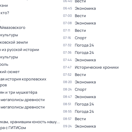
Вести
06:40
изни
Экономика
06:45
 кто?
Вести
07:00
ы
Экономика
07:08
Айвазовского
Вести
07:11
 культуры
Спорт
07:16
сковской земли
Погода 24
07:32
 из русской истории
Погода 24
07:36
 культуры
Экономика
07:44
роль
Исторические хроники
07:47
кий сюжет
Вести
07:52
ая история королевских
Экономика
08:20
ров
Спорт
08:24
ян и три мушкетёра
Экономика
08:47
 мегаполисы древности
Погода 24
08:51
 мегаполисы древности
Погода 24
08:55
Вести
08:57
кам, хранившим юность нашу...
Экономика
09:24
ера с ГИТИСом