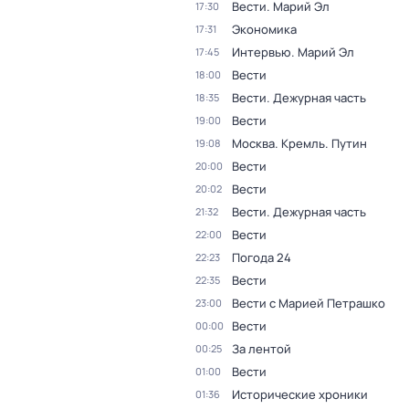
Вести. Марий Эл
17:30
Экономика
17:31
Интервью. Марий Эл
17:45
Вести
18:00
Вести. Дежурная часть
18:35
Вести
19:00
Москва. Кремль. Путин
19:08
Вести
20:00
Вести
20:02
Вести. Дежурная часть
21:32
Вести
22:00
Погода 24
22:23
Вести
22:35
Вести с Марией Петрашко
23:00
Вести
00:00
За лентой
00:25
Вести
01:00
Исторические хроники
01:36