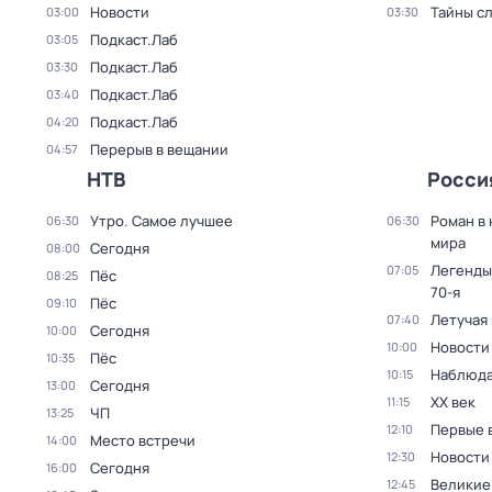
Новости
Тайны с
03:00
03:30
Подкаст.Лаб
03:05
Подкаст.Лаб
03:30
Подкаст.Лаб
03:40
Подкаст.Лаб
04:20
Перерыв в вещании
04:57
НТВ
Росси
Утро. Самое лучшее
Роман в
06:30
06:30
мира
Сегодня
08:00
Легенды
07:05
Пёс
08:25
70-я
Пёс
09:10
Летучая
07:40
Сегодня
10:00
Новости
10:00
Пёс
10:35
Наблюда
10:15
Сегодня
13:00
ХХ век
11:15
ЧП
13:25
Первые 
12:10
Место встречи
14:00
Новости
12:30
Сегодня
16:00
Великие
12:45