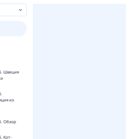
2 авг,
вс
3 авг,
пн
4 авг,
вт
5 авг,
ср
Вчера
Сегодня
6. Швеция
ки
6.
яция из
6. Обзор
. Кот-