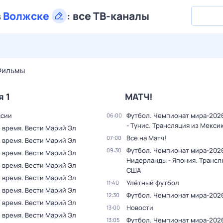
в
Волжске
:
все ТВ-каналы
28 июл,
вт
29 июл,
ср
30 июл,
чт
31 июл,
пт
1 авг,
сб
Фильмы
я 1
МАТЧ!
ссии
Футбол. Чемпионат мира-202
06:00
- Тунис. Трансляция из Мекси
 время. Вести Марий Эл
Все на Матч!
07:00
 время. Вести Марий Эл
Футбол. Чемпионат мира-202
09:30
 время. Вести Марий Эл
Нидерланды - Япония. Трансл
 время. Вести Марий Эл
США
 время. Вести Марий Эл
Улётный футбол
11:40
 время. Вести Марий Эл
Футбол. Чемпионат мира-202
12:30
 время. Вести Марий Эл
Новости
13:00
 время. Вести Марий Эл
Футбол. Чемпионат мира-2026
13:05