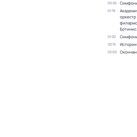
Симфони
00:55
Академи
01:19
оркестр
филармо
Ботинис
Симфони
01:20
Истории
02:15
Окончан
03:00