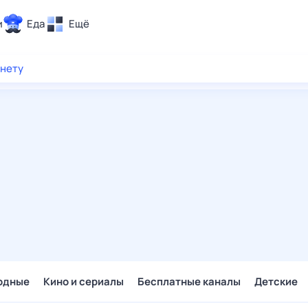
и
Еда
Ещё
Почта
рнету
ия и отдых
Поиск
Погода
ТВ-программа
и и тренды
 ситуации
 вместе
Помощь
одные
Кино и сериалы
Бесплатные каналы
Детские