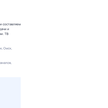
 и составляем
дачи и
и. ТВ
ск
Омск
каналов