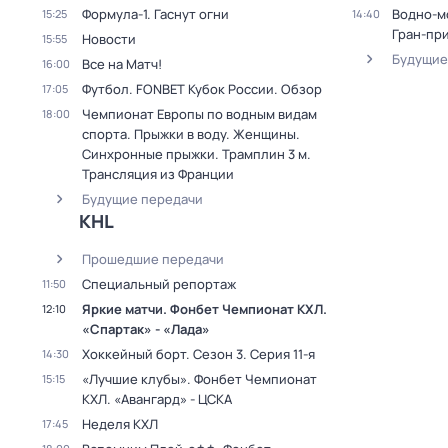
Формула-1. Гаснут огни
Водно-м
15:25
14:40
Гран-пр
Новости
15:55
Будущие
Все на Матч!
16:00
Футбол. FONBET Кубок России. Обзор
17:05
Чемпионат Европы по водным видам
18:00
спорта. Прыжки в воду. Женщины.
Синхронные прыжки. Трамплин 3 м.
Трансляция из Франции
Будущие передачи
KHL
Прошедшие передачи
Специальный репортаж
11:50
Яркие матчи. Фонбет Чемпионат КХЛ.
12:10
«Спартак» - «Лада»
Хоккейный борт
. Сезон 3
. Серия 11-я
14:30
«Лучшие клубы». Фонбет Чемпионат
15:15
КХЛ. «Авангард» - ЦСКА
Неделя КХЛ
17:45