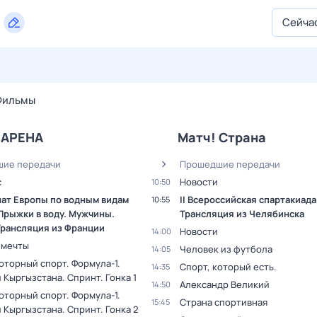
Сейча
27 июл,
пн
28 июл,
вт
29 июл,
ср
30 июл,
чт
31 июл,
Фильмы
 АРЕНА
Матч! Страна
ие передачи
Прошедшие передачи
с
Новости
10:50
ат Европы по водным видам
II Всероссийская спартакиада.
10:55
 Прыжки в воду. Мужчины.
Трансляция из Челябинска
Трансляция из Франции
Новости
14:00
 мечты
Человек из футбола
14:05
оторный спорт. Формула-1.
Спорт, который есть.
14:35
 Кыргызстана. Спринт. Гонка 1
Александр Великий
14:50
оторный спорт. Формула-1.
Страна спортивная
15:45
 Кыргызстана. Спринт. Гонка 2