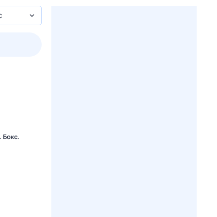
с
пт
1 авг,
сб
2 авг,
вс
3 авг,
пн
4 авг,
вт
Вчера
Сегод
 Бокс.