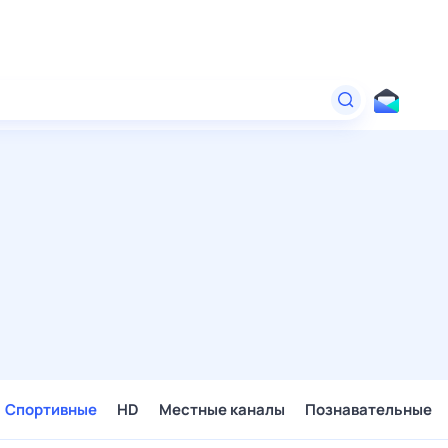
Спортивные
HD
Местные каналы
Познавательные