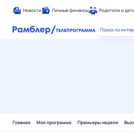
Новости
Личные финансы
Родители и дет
Здоровье
Поиск по инте
Развлечен
Дом и уют
Спорт
Карьера
Авто
Технологи
Жизненные
Сберегаем
Гороскопы
Главная
Моя программа
Премьеры недели
Вых