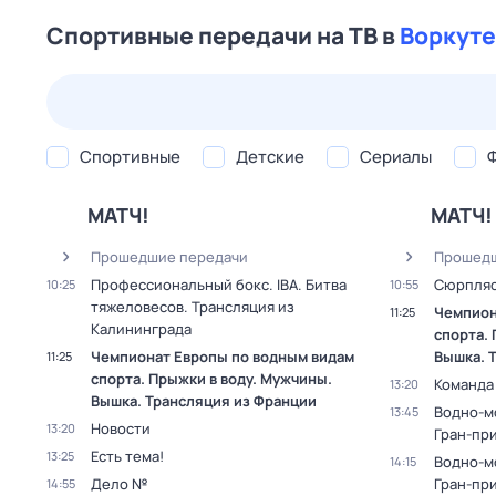
Спортивные передачи на ТВ в
Воркуте
23 июл,
чт
24 июл,
пт
25 июл,
сб
26 июл,
вс
Спортивные
Детские
Сериалы
МАТЧ!
МАТЧ!
Прошедшие передачи
Прошедш
Профессиональный бокс. IBA. Битва
Сюрпля
10:25
10:55
тяжеловесов. Трансляция из
Чемпион
11:25
Калининграда
спорта.
Чемпионат Европы по водным видам
Вышка. 
11:25
спорта. Прыжки в воду. Мужчины.
Команда
13:20
Вышка. Трансляция из Франции
Водно-м
13:45
Новости
13:20
Гран-при
Есть тема!
13:25
Водно-м
14:15
Дело №
Гран-при
14:55