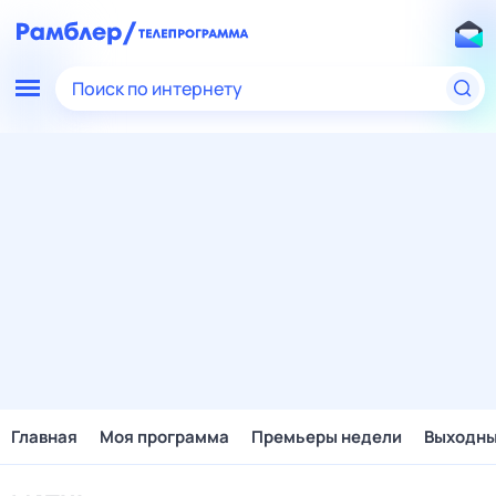
Поиск по интернету
Главная
Моя программа
Премьеры недели
Выходн