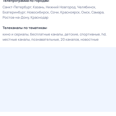
Телепрограмма по городам:
Санкт-Петербург
Казань
Нижний Новгород
Челябинск
Екатеринбург
Новосибирск
Сочи
Красноярск
Омск
Самара
Ростов-на-Дону
Краснодар
Телеканалы по тематикам:
кино и сериалы
бесплатные каналы
детские
спортивные
hd
местные каналы
познавательные
20 каналов
новостные