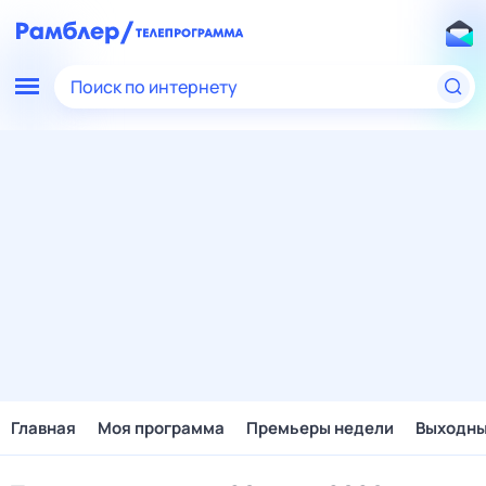
Поиск по интернету
Главная
Моя программа
Премьеры недели
Выходн