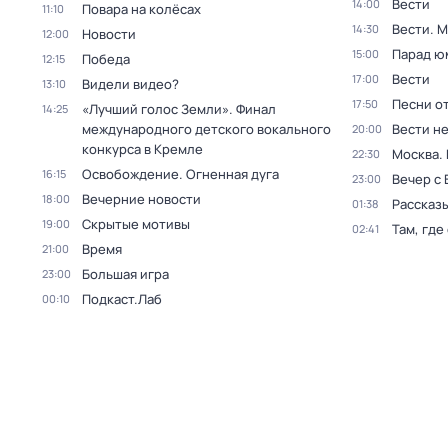
Вести
14:00
Повара на колёсах
11:10
Вести. 
14:30
Новости
12:00
Парад ю
15:00
Победа
12:15
Вести
17:00
Видели видео?
13:10
Песни о
17:50
«Лучший голос Земли». Финал
14:25
международного детского вокального
Вести н
20:00
конкурса в Кремле
Москва.
22:30
Освобождение. Огненная дуга
16:15
Вечер с
23:00
Вечерние новости
18:00
Рассказы
01:38
Скрытые мотивы
19:00
Там, где
02:41
Время
21:00
Большая игра
23:00
Подкаст.Лаб
00:10