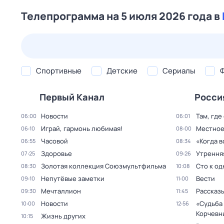
Телепрограмма на 5 июля 2026 года в
25 июл,
сб
26 июл,
вс
27 июл,
пн
28 июл,
вт
Спортивные
Детские
Сериалы
Первый Канал
Росси
Новости
Там, где
06:00
06:01
Играй, гармонь любимая!
Местное
06:10
08:00
Часовой
«Когда 
06:55
08:34
Здоровье
Утрення
07:25
09:26
Золотая коллекция Союзмультфильма
Сто к о
08:30
10:08
Непутёвые заметки
Вести
09:10
11:00
Мечталлион
Рассказы
09:30
11:45
Новости
«Судьба
10:00
12:56
Корчевн
Жизнь других
10:15