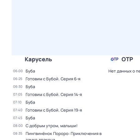
Карусель
ОТР
Буба
Нет данных о п
06:00
Готовим с Бубой
. Серия 6-я
06:25
Буба
06:30
Готовим с Бубой
. Серия 14-я
07:05
Буба
07:10
Готовим с Бубой
. Серия 19-я
07:40
Буба
07:45
С добрым утром, малыши!
08:00
Пингвинёнок Пороро: Приключения в
08:35
замке дракона