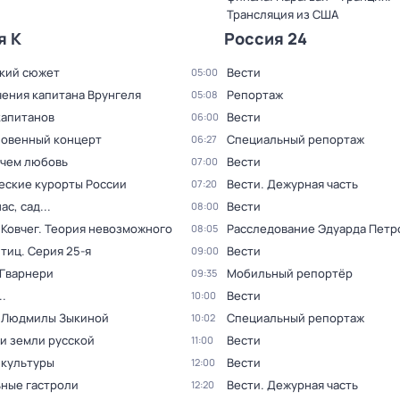
Трансляция из США
я К
Россия 24
кий сюжет
Вести
05:00
ения капитана Врунгеля
Репортаж
05:08
капитанов
Вести
06:00
овенный концерт
Специальный репортаж
06:27
 чем любовь
Вести
07:00
еские курорты России
Вести. Дежурная часть
07:20
ас, сад...
Вести
08:00
 Ковчег. Теория невозможного
Расследование Эдуарда Петр
08:05
птиц
. Серия 25-я
Вести
09:00
 Гварнери
Мобильный репортёр
09:35
.
Вести
10:00
 Людмилы Зыкиной
Специальный репортаж
10:02
и земли русской
Вести
11:00
 культуры
Вести
12:00
ные гастроли
Вести. Дежурная часть
12:20