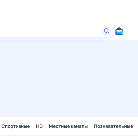
Спортивные
HD
Местные каналы
Познавательные