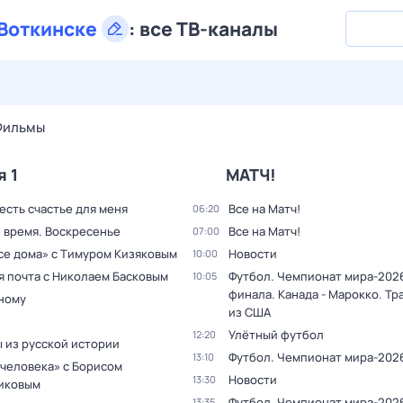
Воткинске
:
все ТВ-каналы
29 июл,
ср
30 июл,
чт
31 июл,
пт
1 авг,
сб
2 авг,
вс
Фильмы
я 1
МАТЧ!
 есть счастье для меня
Все на Матч!
06:20
 время. Воскресенье
Все на Матч!
07:00
все дома» с Тимуром Кизяковым
Новости
10:00
я почта с Николаем Басковым
Футбол. Чемпионат мира-2026
10:05
финала. Канада - Марокко. Тр
дному
из США
Улётный футбол
12:20
 из русской истории
Футбол. Чемпионат мира-202
13:10
 человека» с Борисом
Новости
13:30
иковым
Футбол. Чемпионат мира-2026
13:35