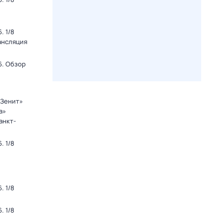
. 1/8
ансляция
6. Обзор
«Зенит»
а»
анкт-
. 1/8
. 1/8
. 1/8