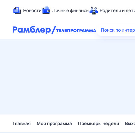
Новости
Личные финансы
Родители и дет
Здоровье
Поиск по инте
Развлечен
Дом и уют
Спорт
Карьера
Авто
Технологи
Жизненные
Сберегаем
Гороскопы
Главная
Моя программа
Премьеры недели
Вых