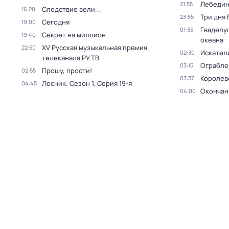
Лебедин
21:55
Следствие вели...
16:20
Три дня
23:55
Сегодня
19:00
Гваделуп
01:35
Секрет на миллион
19:40
океана
XV Русская музыкальная премия
22:50
Искател
02:30
телеканала РУ.ТВ
Ограблен
03:15
Прошу, прости!
02:55
Королев
03:37
Лесник
. Сезон 1
. Серия 19-я
04:45
Окончан
04:00