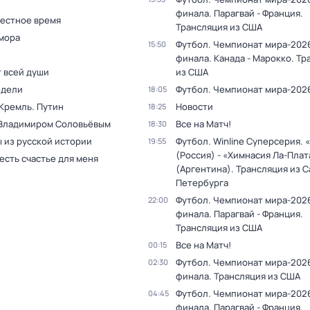
финала. Парагвай - Франция.
Местное время
Трансляция из США
мора
Футбол. Чемпионат мира-2026
15:50
финала. Канада - Марокко. Тр
т всей души
из США
едели
Футбол. Чемпионат мира-202
18:05
 Кремль. Путин
Новости
18:25
 Владимиром Соловьёвым
Все на Матч!
18:30
 из русской истории
Футбол. Winline Суперсерия. 
19:55
(Россия) - «Химнасия Ла-Плат
 есть счастье для меня
(Аргентина). Трансляция из С
Петербурга
Футбол. Чемпионат мира-2026
22:00
финала. Парагвай - Франция.
Трансляция из США
Все на Матч!
00:15
Футбол. Чемпионат мира-2026
02:30
финала. Трансляция из США
Футбол. Чемпионат мира-2026
04:45
финала. Парагвай - Франция.