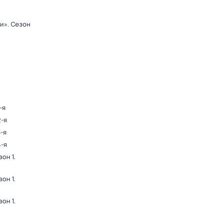
ди»
. Сезон
-я
2-я
3-я
4-я
зон 1
.
зон 1
.
зон 1
.