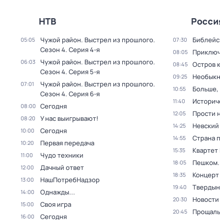
НТВ
Росси
Чужой район. Выстрел из прошлого
.
Библейс
05:05
07:30
Сезон 4
. Серия 4-я
Приключ
08:05
Чужой район. Выстрел из прошлого
.
06:03
Остров 
08:45
Сезон 4
. Серия 5-я
Необыкн
09:25
Чужой район. Выстрел из прошлого
.
07:01
Больше,
10:55
Сезон 4
. Серия 6-я
Историч
11:40
Сегодня
08:00
Прости н
12:05
У нас выигрывают!
08:20
Невский
14:25
Сегодня
10:00
Страна 
14:55
Первая передача
10:20
Квартет
15:35
Чудо техники
11:00
Пешком..
18:05
Дачный ответ
12:00
Концерт
18:35
НашПотребНадзор
13:00
Твердын
19:40
Однажды...
14:00
Новости
20:30
Своя игра
15:00
Прощаль
20:45
Сегодня
16:00