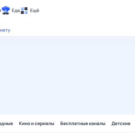
и
Еда
Ещё
Почта
рнету
ия и отдых
Поиск
Погода
ТВ-программа
и и тренды
 ситуации
 вместе
Помощь
одные
Кино и сериалы
Бесплатные каналы
Детские