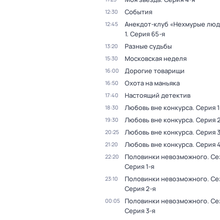
События
12:30
Анекдот-клуб «Нехмурые лю
12:45
1
. Серия 65-я
Разные судьбы
13:20
Московская неделя
15:30
Дорогие товарищи
16:00
Охота на маньяка
16:50
Настоящий детектив
17:40
Любовь вне конкурса
. Серия 1
18:30
Любовь вне конкурса
. Серия 
19:30
Любовь вне конкурса
. Серия 
20:25
Любовь вне конкурса
. Серия 
21:20
Половинки невозможного
. Се
22:20
Серия 1-я
Половинки невозможного
. Се
23:10
Серия 2-я
Половинки невозможного
. Се
00:05
Серия 3-я