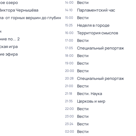
ое озеро
Вести
14:00
 Виктора Чернышёва
Парламентский час
14:10
а: от горных вершин до глубин
Вести
15:00
Неделя в городе
15:25
и
Территория смыслов
16:00
ие по... 2
Вести
17:00
ская игра
Специальный репортаж
17:05
ие эфира
Вести
18:00
Вести
19:00
Вести
20:00
Специальный репортаж
20:28
Вести
21:00
Вести. Наука
21:18
Церковь и мир
21:35
Вести
22:00
Вести
23:00
Вести
23:24
Вести
02:00