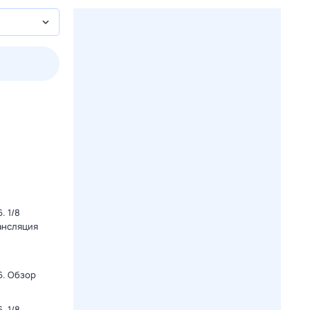
3 авг,
пн
4 авг,
вт
5 авг,
ср
6 авг,
чт
Вчера
Сегодня
. 1/8
ансляция
6. Обзор
. 1/8