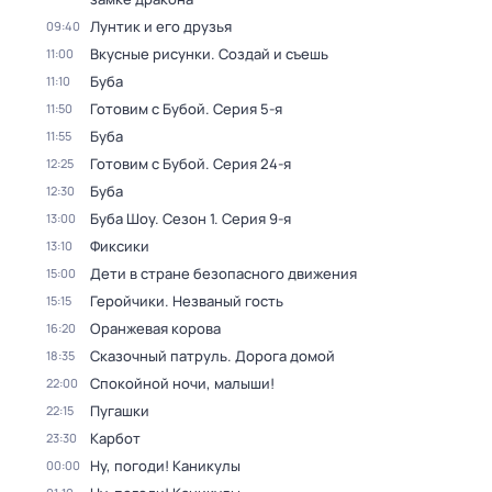
Лунтик и его друзья
09:40
Вкусные рисунки. Создай и съешь
11:00
Буба
11:10
Готовим с Бубой
. Серия 5-я
11:50
Буба
11:55
Готовим с Бубой
. Серия 24-я
12:25
Буба
12:30
Буба Шоу
. Сезон 1
. Серия 9-я
13:00
Фиксики
13:10
Дети в стране безопасного движения
15:00
Геройчики. Незваный гость
15:15
Оранжевая корова
16:20
Сказочный патруль. Дорога домой
18:35
Спокойной ночи, малыши!
22:00
Пугашки
22:15
Карбот
23:30
Ну, погоди! Каникулы
00:00