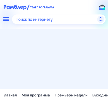
Поиск по интернету
Главная
Моя программа
Премьеры недели
Выходн