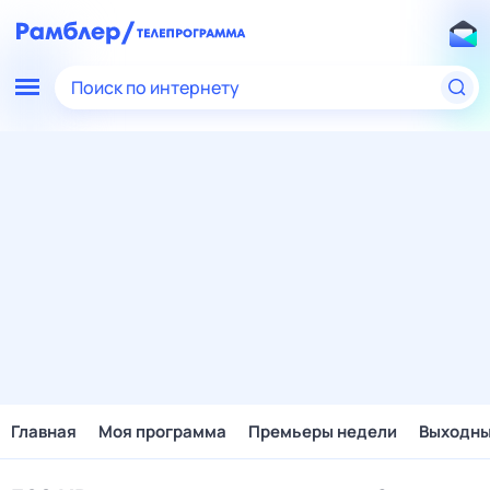
Поиск по интернету
Главная
Моя программа
Премьеры недели
Выходн