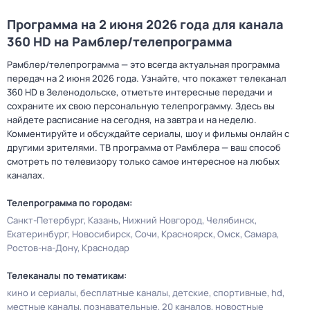
Программа на 2 июня 2026 года для канала
360 HD на Рамблер/телепрограмма
Рамблер/телепрограмма — это всегда актуальная программа
передач на 2 июня 2026 года. Узнайте, что покажет телеканал
360 HD в Зеленодольске, отметьте интересные передачи и
сохраните их свою персональную телепрограмму. Здесь вы
найдете расписание на сегодня, на завтра и на неделю.
Комментируйте и обсуждайте сериалы, шоу и фильмы онлайн с
другими зрителями. ТВ программа от Рамблера — ваш способ
смотреть по телевизору только самое интересное на любых
каналах.
Телепрограмма по городам:
Санкт-Петербург
Казань
Нижний Новгород
Челябинск
Екатеринбург
Новосибирск
Сочи
Красноярск
Омск
Самара
Ростов-на-Дону
Краснодар
Телеканалы по тематикам:
кино и сериалы
бесплатные каналы
детские
спортивные
hd
местные каналы
познавательные
20 каналов
новостные