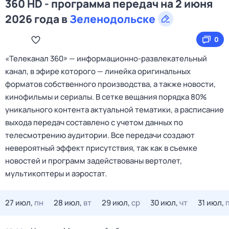
360 HD - программа передач на 2 июня
2026 года в
Зеленодольске
0
«Телеканал 360» — информационно‑развлекательный
канал, в эфире которого — линейка оригинальных
форматов собственного производства, а также новости,
кинофильмы и сериалы. В сетке вещания порядка 80%
уникального контента актуальной тематики, а расписание
выхода передач составлено с учетом данных по
телесмотрению аудитории. Все передачи создают
невероятный эффект присутствия, так как в съемке
новостей и программ задействованы вертолет,
мультикоптеры и аэростат.
27 июл,
пн
28 июл,
вт
29 июл,
ср
30 июл,
чт
31 июл,