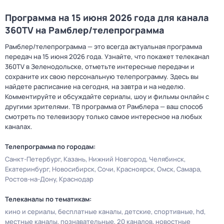
Программа на 15 июня 2026 года для канала
360TV на Рамблер/телепрограмма
Рамблер/телепрограмма — это всегда актуальная программа
передач на 15 июня 2026 года. Узнайте, что покажет телеканал
360TV в Зеленодольске, отметьте интересные передачи и
сохраните их свою персональную телепрограмму. Здесь вы
найдете расписание на сегодня, на завтра и на неделю.
Комментируйте и обсуждайте сериалы, шоу и фильмы онлайн с
другими зрителями. ТВ программа от Рамблера — ваш способ
смотреть по телевизору только самое интересное на любых
каналах.
Телепрограмма по городам:
Санкт-Петербург
Казань
Нижний Новгород
Челябинск
Екатеринбург
Новосибирск
Сочи
Красноярск
Омск
Самара
Ростов-на-Дону
Краснодар
Телеканалы по тематикам:
кино и сериалы
бесплатные каналы
детские
спортивные
hd
местные каналы
познавательные
20 каналов
новостные