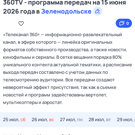
360TV - программа передач на 15 июня
2026 года в
Зеленодольске
0
«Телеканал 360» — информационно‑развлекательный
канал, в эфире которого — линейка оригинальных
форматов собственного производства, а также новости,
кинофильмы и сериалы. В сетке вещания порядка 80%
уникального контента актуальной тематики, а расписание
выхода передач составлено с учетом данных по
телесмотрению аудитории. Все передачи создают
невероятный эффект присутствия, так как в съемке
новостей и программ задействованы вертолет,
мультикоптеры и аэростат.
25 июл,
сб
26 июл,
вс
27 июл,
пн
28 июл,
вт
29 июл,