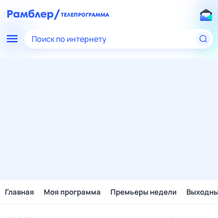
Поиск по интернету
Главная
Моя программа
Премьеры недели
Выходн