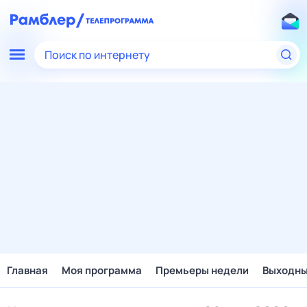
Поиск по интернету
Главная
Моя программа
Премьеры недели
Выходн