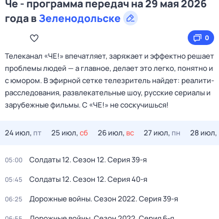
Че - программа передач на 29 мая 2026
года в
Зеленодольске
0
Телеканал «ЧЕ!» впечатляет, заряжает и эффектно решает
проблемы людей — а главное, делает это легко, понятно и
с юмором. В эфирной сетке телезритель найдет: реалити-
расследования, развлекательные шоу, русские сериалы и
зарубежные фильмы. С «ЧЕ!» не соскучишься!
24 июл,
пт
25 июл,
сб
26 июл,
вс
27 июл,
пн
28 июл,
Солдаты 12
. Сезон 12
. Серия 39-я
05:00
Солдаты 12
. Сезон 12
. Серия 40-я
05:45
Дорожные войны
. Сезон 2022
. Серия 39-я
06:25
Дорожные войны
. Сезон 2022
. Серия 6-я
06:55