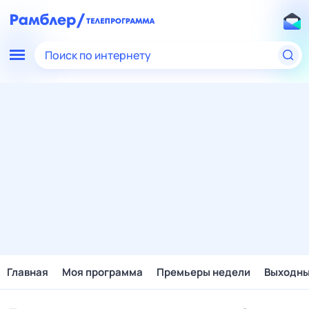
Поиск по интернету
Главная
Моя программа
Премьеры недели
Выходн