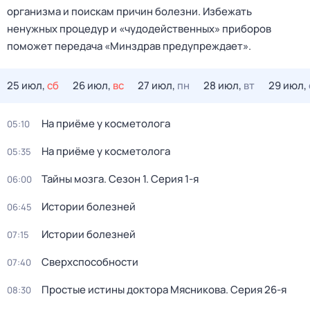
организма и поискам причин болезни. Избежать
ненужных процедур и «чудодейственных» приборов
поможет передача «Минздрав предупреждает».
25 июл,
сб
26 июл,
вс
27 июл,
пн
28 июл,
вт
29 июл,
На приёме у косметолога
05:10
На приёме у косметолога
05:35
Тайны мозга
. Сезон 1
. Серия 1-я
06:00
Истории болезней
06:45
Истории болезней
07:15
Сверхспособности
07:40
Простые истины доктора Мясникова
. Серия 26-я
08:30