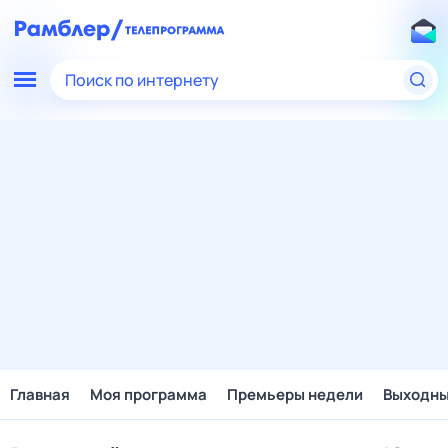
Поиск по интернету
Главная
Моя программа
Премьеры недели
Выходн