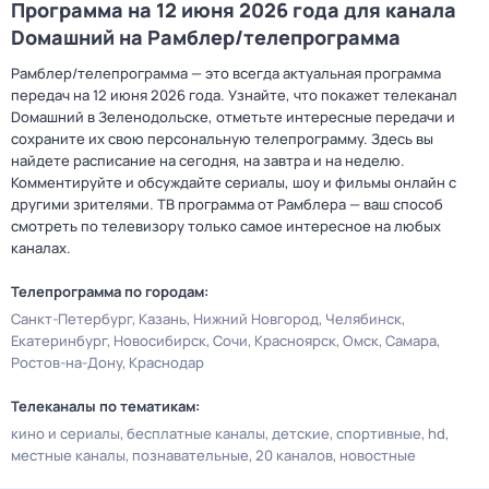
Программа на 12 июня 2026 года для канала
Dомашний на Рамблер/телепрограмма
Рамблер/телепрограмма — это всегда актуальная программа
передач на 12 июня 2026 года. Узнайте, что покажет телеканал
Dомашний в Зеленодольске, отметьте интересные передачи и
сохраните их свою персональную телепрограмму. Здесь вы
найдете расписание на сегодня, на завтра и на неделю.
Комментируйте и обсуждайте сериалы, шоу и фильмы онлайн с
другими зрителями. ТВ программа от Рамблера — ваш способ
смотреть по телевизору только самое интересное на любых
каналах.
Телепрограмма по городам:
Санкт-Петербург
Казань
Нижний Новгород
Челябинск
Екатеринбург
Новосибирск
Сочи
Красноярск
Омск
Самара
Ростов-на-Дону
Краснодар
Телеканалы по тематикам:
кино и сериалы
бесплатные каналы
детские
спортивные
hd
местные каналы
познавательные
20 каналов
новостные