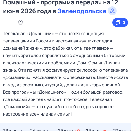
Dомашний - программа передач на 12
июня 2026 года в
Зеленодольске
0
Телеканал «Домашний» — это новая концепция
телевещания в России и настоящая «энциклопедия
домашней жизни», это фабрика уюта, где главное —
научить зрителей справляться с ежедневными бытовыми
и психологическими проблемами. Дом. Семья. Личная
жизнь. Эти понятия формулируют философию телеканала
«Домашний». Рассказывать. Сопереживать. Вместе искать
выход из сложных ситуаций, делая жизнь гармоничной.
Все программы «Домашнего» — один большой разговор,
где каждый зритель найдет что‑то свое. Телеканал
«Домашний» — это лучший способ создать хорошее
настроение всем членам семьи!
23 июл,
чт
24 июл,
пт
25 июл,
сб
26 июл,
вс
27 июл,