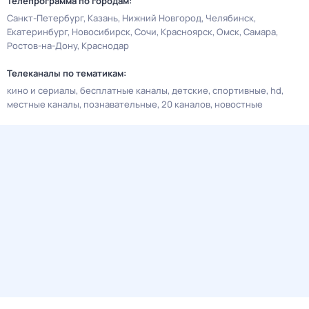
Телепрограмма по городам:
Санкт-Петербург
Казань
Нижний Новгород
Челябинск
Екатеринбург
Новосибирск
Сочи
Красноярск
Омск
Самара
Ростов-на-Дону
Краснодар
Телеканалы по тематикам:
кино и сериалы
бесплатные каналы
детские
спортивные
hd
местные каналы
познавательные
20 каналов
новостные