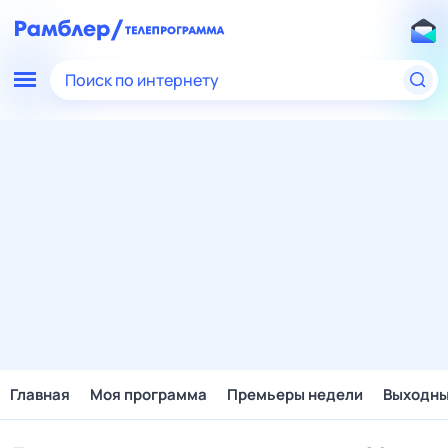
Поиск по интернету
Главная
Моя программа
Премьеры недели
Выходн