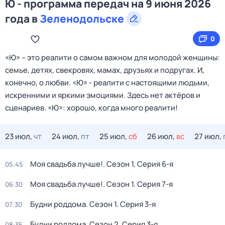
Ю - программа передач на 9 июня 2026
года в
Зеленодольске
0
«Ю» – это реалити о самом важном для молодой женщины:
семье, детях, свекровях, мамах, друзьях и подругах. И,
конечно, о любви. «Ю» - реалити с настоящими людьми,
искренними и яркими эмоциями. Здесь нет актёров и
сценариев. «Ю»: хорошо, когда много реалити!
23 июл,
чт
24 июл,
пт
25 июл,
сб
26 июл,
вс
27 июл,
Моя свадьба лучше!
. Сезон 1
. Серия 6-я
05:45
Моя свадьба лучше!
. Сезон 1
. Серия 7-я
06:30
Будни роддома
. Сезон 1
. Серия 3-я
07:30
Будни роддома
. Сезон 2
. Серия 3-я
08:35