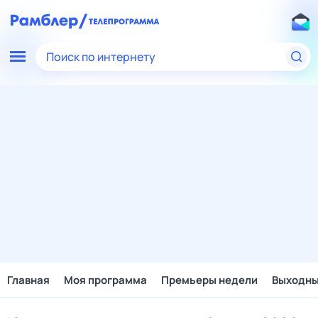
Поиск по интернету
Главная
Моя программа
Премьеры недели
Выходн