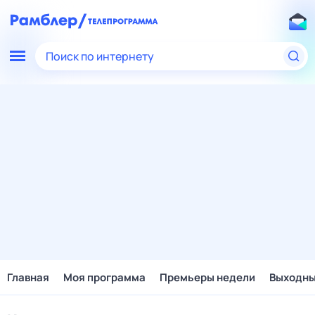
Поиск по интернету
Главная
Моя программа
Премьеры недели
Выходн