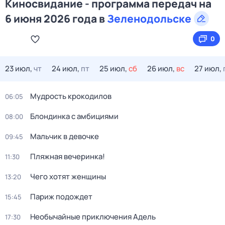
Киносвидание - программа передач на
6 июня 2026 года в
Зеленодольске
0
23 июл,
чт
24 июл,
пт
25 июл,
сб
26 июл,
вс
27 июл,
Мудрость крокодилов
06:05
Блондинка с амбициями
08:00
Мальчик в девочке
09:45
Пляжная вечеринка!
11:30
Чего хотят женщины
13:20
Париж подождет
15:45
Необычайные приключения Адель
17:30