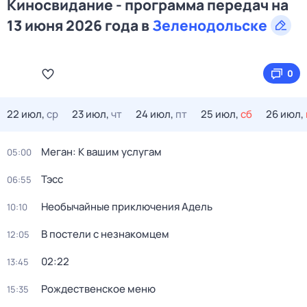
Киносвидание - программа передач на
13 июня 2026 года в
Зеленодольске
0
22 июл,
ср
23 июл,
чт
24 июл,
пт
25 июл,
сб
26 июл,
Меган: К вашим услугам
05:00
Тэсс
06:55
Необычайные приключения Адель
10:10
В постели с незнакомцем
12:05
02:22
13:45
Рождественское меню
15:35