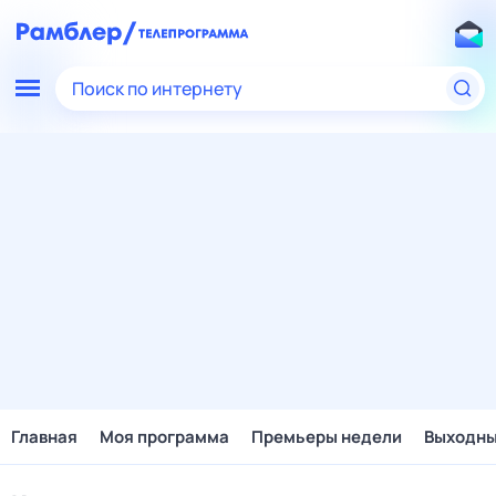
Поиск по интернету
Главная
Моя программа
Премьеры недели
Выходн