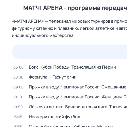
МАТЧ! АРЕНА - программа передач 
«МАТЧ! АРЕНА» — телеканал мировых турниров в прямо
фигурному катанию и плаванию, легкой атлетике и авто
индивидуального мастерства!
25 июл,
сб
26 июл,
вс
27 июл,
пн
28 июл,
вт
Бокс. Кубок Победы. Трансляция из Перми
06:00
Формула-1. Гаснут огни
08:30
Прыжки в воду. Чемпионат России. Смешанные 
09:00
Прыжки в воду. Чемпионат России. Женщины. С
10:10
Лёгкая атлетика. Бриллиантовая лига. Трансля
10:50
Неамериканский футбол
13:05
Стрельба стендовая. Кубок мэра Москвы
13:35