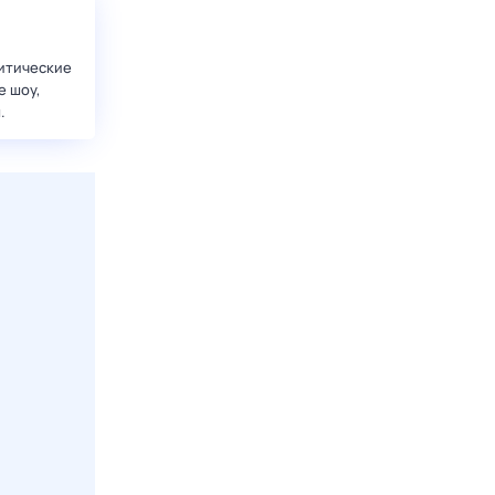
итические
е шоу,
.