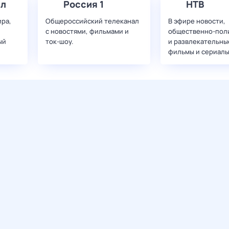
ал
Россия 1
НТВ
ира,
Общероссийский телеканал
В эфире новости,
с новостями, фильмами и
общественно-пол
ый
ток-шоу.
и развлекательны
фильмы и сериалы