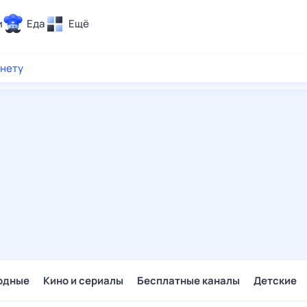
и
Еда
Ещё
Почта
рнету
ия и отдых
Поиск
Погода
ТВ-программа
и и тренды
 ситуации
 вместе
Помощь
одные
Кино и сериалы
Бесплатные каналы
Детские