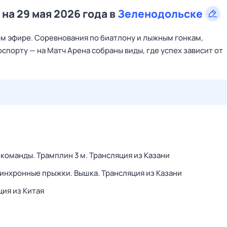
на 29 мая 2026 года в
Зеленодольске
м эфире. Соревнования по биатлону и лыжным гонкам,
спорту — на Матч Арена собраны виды, где успех зависит от
29 июл,
ср
30 июл,
чт
31 июл,
пт
1 авг,
сб
2 авг,
вс
команды. Трамплин 3 м. Трансляция из Казани
инхронные прыжки. Вышка. Трансляция из Казани
ция из Китая