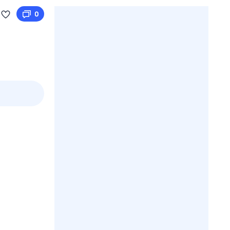
0
3 авг,
пн
4 авг,
вт
5 авг,
ср
6 авг,
чт
Вчера
Сегодня