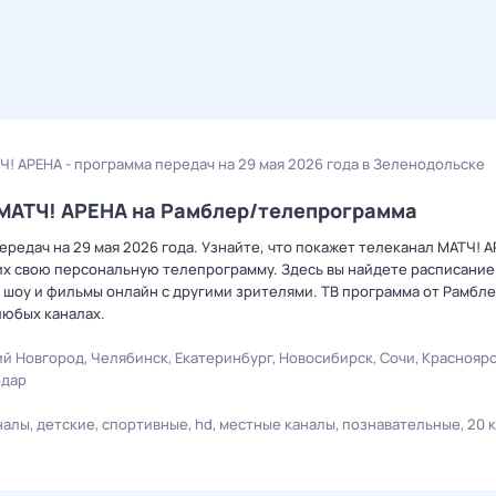
Ч! АРЕНА - программа передач на 29 мая 2026 года в Зеленодольске
а МАТЧ! АРЕНА на Рамблер/телепрограмма
редач на 29 мая 2026 года. Узнайте, что покажет телеканал МАТЧ! А
х свою персональную телепрограмму. Здесь вы найдете расписание 
 шоу и фильмы онлайн с другими зрителями. ТВ программа от Рамбле
любых каналах.
й Новгород
Челябинск
Екатеринбург
Новосибирск
Сочи
Краснояр
одар
налы
детские
спортивные
hd
местные каналы
познавательные
20 