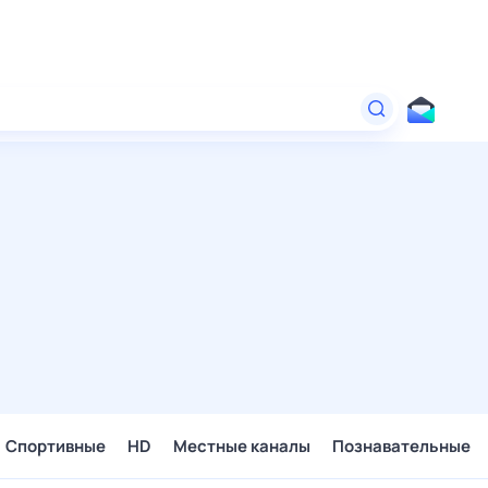
Спортивные
HD
Местные каналы
Познавательные