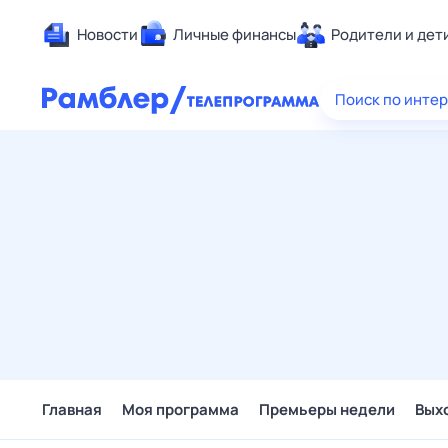
Новости
Личные финансы
Родители и дет
Здоровье
Поиск по инте
Развлечен
Дом и уют
Спорт
Карьера
Авто
Технологи
Жизненные
Сберегаем
Гороскопы
Главная
Моя программа
Премьеры недели
Вых