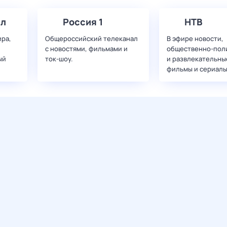
ал
Россия 1
НТВ
ира,
Общероссийский телеканал
В эфире новости,
с новостями, фильмами и
общественно-пол
ый
ток-шоу.
и развлекательны
фильмы и сериалы