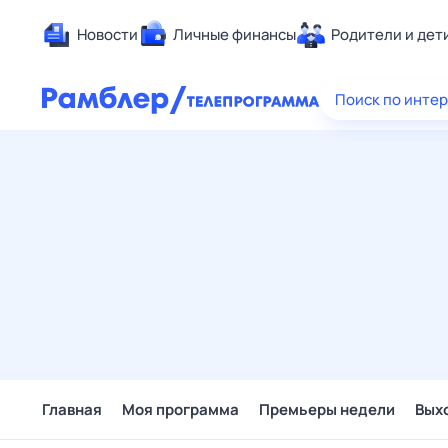
Новости
Личные финансы
Родители и дет
Здоровье
Поиск по инте
Развлечен
Дом и уют
Спорт
Карьера
Авто
Технологи
Жизненные
Сберегаем
Гороскопы
Главная
Моя программа
Премьеры недели
Вых