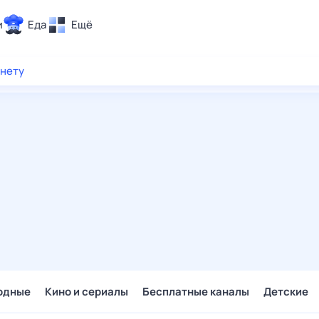
и
Еда
Ещё
Почта
рнету
ия и отдых
Поиск
Погода
ТВ-программа
и и тренды
 ситуации
 вместе
Помощь
одные
Кино и сериалы
Бесплатные каналы
Детские