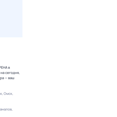
РЕНА в
на сегодня,
ра — ваш
ск
Омск
каналов