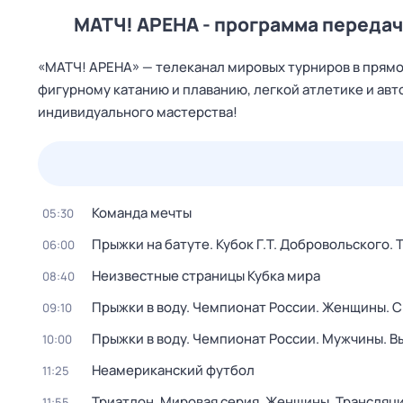
МАТЧ! АРЕНА - программа передач 
«МАТЧ! АРЕНА» — телеканал мировых турниров в прямо
фигурному катанию и плаванию, легкой атлетике и авто
индивидуального мастерства!
25 июл,
сб
26 июл,
вс
27 июл,
пн
28 июл,
вт
Команда мечты
05:30
Прыжки на батуте. Кубок Г.Т. Добровольского.
06:00
Неизвестные страницы Кубка мира
08:40
Прыжки в воду. Чемпионат России. Женщины. С
09:10
Прыжки в воду. Чемпионат России. Мужчины. В
10:00
Неамериканский футбол
11:25
Триатлон. Мировая серия. Женщины. Трансляци
11:55