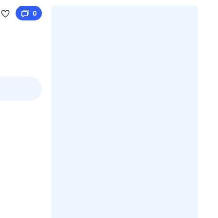
0
3 авг,
пн
4 авг,
вт
5 авг,
ср
6 авг,
чт
Вчера
Сегодня