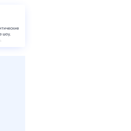
итические
е шоу,
.