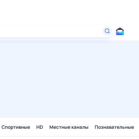
Спортивные
HD
Местные каналы
Познавательные