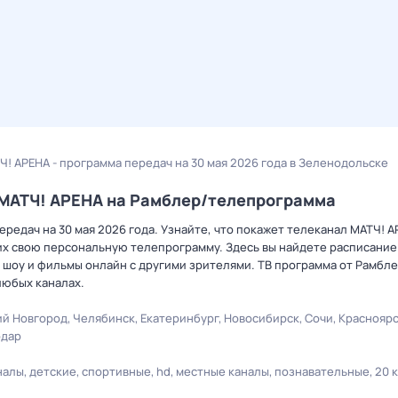
Ч! АРЕНА - программа передач на 30 мая 2026 года в Зеленодольске
а МАТЧ! АРЕНА на Рамблер/телепрограмма
редач на 30 мая 2026 года. Узнайте, что покажет телеканал МАТЧ! А
х свою персональную телепрограмму. Здесь вы найдете расписание 
 шоу и фильмы онлайн с другими зрителями. ТВ программа от Рамбле
любых каналах.
й Новгород
Челябинск
Екатеринбург
Новосибирск
Сочи
Краснояр
одар
налы
детские
спортивные
hd
местные каналы
познавательные
20 