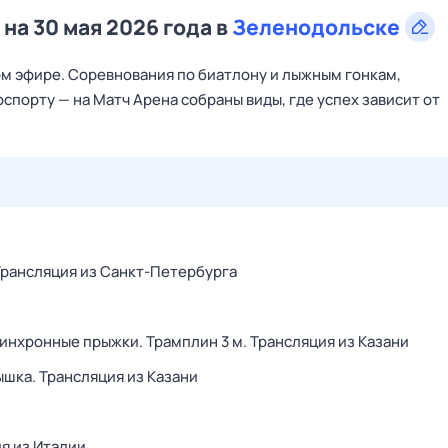
на 30 мая 2026 года в
Зеленодольске
м эфире. Соревнования по биатлону и лыжным гонкам,
спорту — на Матч Арена собраны виды, где успех зависит от
29 июл,
ср
30 июл,
чт
31 июл,
пт
1 авг,
сб
2 авг,
вс
 Трансляция из Санкт-Петербурга
инхронные прыжки. Трамплин 3 м. Трансляция из Казани
ышка. Трансляция из Казани
я из Италии