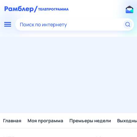
Поиск по интернету
Главная
Моя программа
Премьеры недели
Выходн