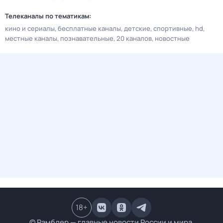
Телеканалы по тематикам:
кино и сериалы
бесплатные каналы
детские
спортивные
hd
местные каналы
познавательные
20 каналов
новостные
18
+
© Рамблер — главные новости России и мира,