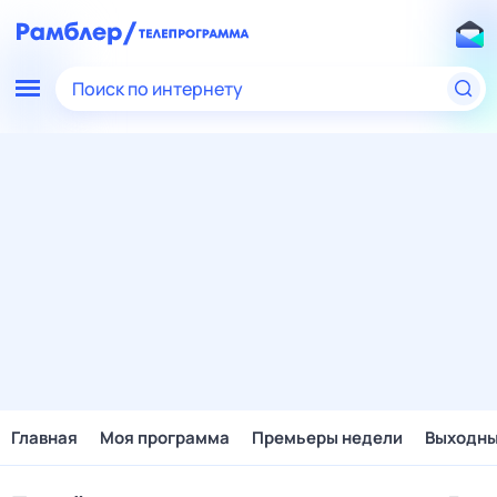
Поиск по интернету
Главная
Моя программа
Премьеры недели
Выходн