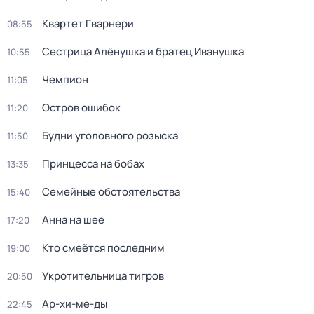
Квартет Гварнери
08:55
Сестрица Алёнушка и братец Иванушка
10:55
Чемпион
11:05
Остров ошибок
11:20
Будни уголовного розыска
11:50
Принцесса на бобах
13:35
Семейные обстоятельства
15:40
Анна на шее
17:20
Кто смеётся последним
19:00
Укротительница тигров
20:50
Ар-хи-ме-ды
22:45