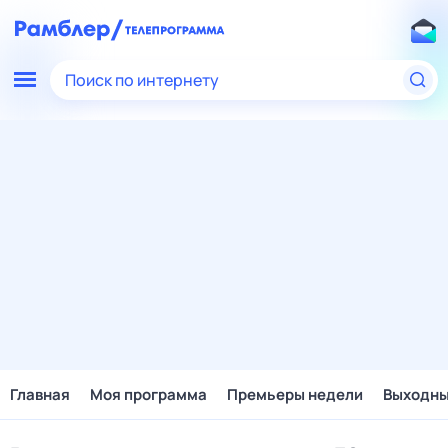
Поиск по интернету
Главная
Моя программа
Премьеры недели
Выходн