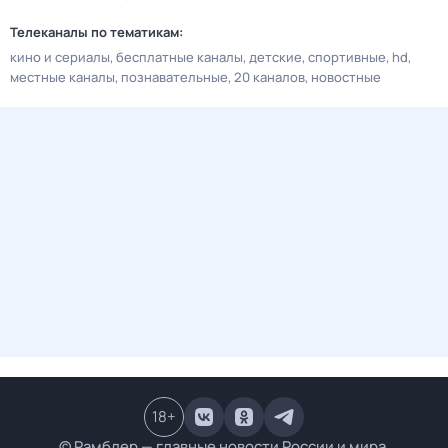
Телеканалы по тематикам:
кино и сериалы
бесплатные каналы
детские
спортивные
hd
местные каналы
познавательные
20 каналов
новостные
18
+
© Рамблер — главные новости России и мира,