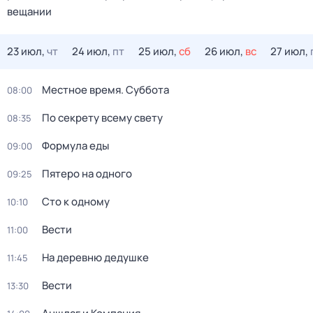
вещании
23 июл,
чт
24 июл,
пт
25 июл,
сб
26 июл,
вс
27 июл,
Местное время. Суббота
08:00
По секрету всему свету
08:35
Формула еды
09:00
Пятеро на одного
09:25
Сто к одному
10:10
Вести
11:00
На деревню дедушке
11:45
Вести
13:30