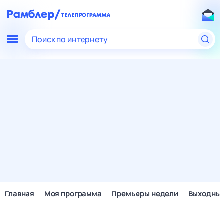
Поиск по интернету
Главная
Моя программа
Премьеры недели
Выходн