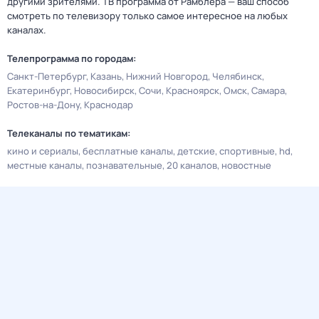
другими зрителями. ТВ программа от Рамблера — ваш способ
смотреть по телевизору только самое интересное на любых
каналах.
Телепрограмма по городам:
Санкт-Петербург
Казань
Нижний Новгород
Челябинск
Екатеринбург
Новосибирск
Сочи
Красноярск
Омск
Самара
Ростов-на-Дону
Краснодар
Телеканалы по тематикам:
кино и сериалы
бесплатные каналы
детские
спортивные
hd
местные каналы
познавательные
20 каналов
новостные