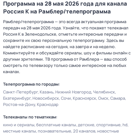
Программа на 28 мая 2026 года для канала
Россия К на Рамблер/телепрограмма
Рамблер/телепрограмма — это всегда актуальная программа
передач на 28 мая 2026 года. Узнайте, что покажет телеканал
Россия К в Зеленодольске, отметьте интересные передачи и
сохраните их свою персональную телепрограмму. Здесь вы
найдете расписание на сегодня, на завтра и на неделю.
Комментируйте и обсуждайте сериалы, шоу и фильмы онлайн с
другими зрителями. ТВ программа от Рамблера — ваш способ
смотреть по телевизору только самое интересное на любых
каналах.
Телепрограмма по городам:
Санкт-Петербург
Казань
Нижний Новгород
Челябинск
Екатеринбург
Новосибирск
Сочи
Красноярск
Омск
Самара
Ростов-на-Дону
Краснодар
Телеканалы по тематикам:
кино и сериалы
бесплатные каналы
детские
спортивные
hd
местные каналы
познавательные
20 каналов
новостные