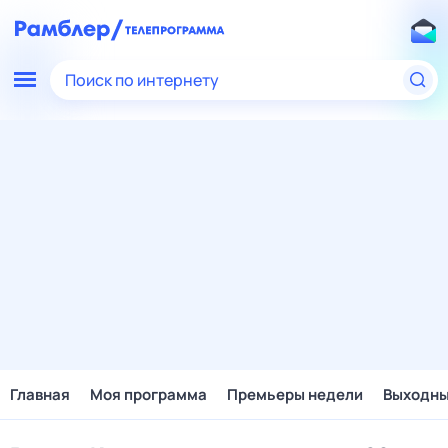
Поиск по интернету
Главная
Моя программа
Премьеры недели
Выходн