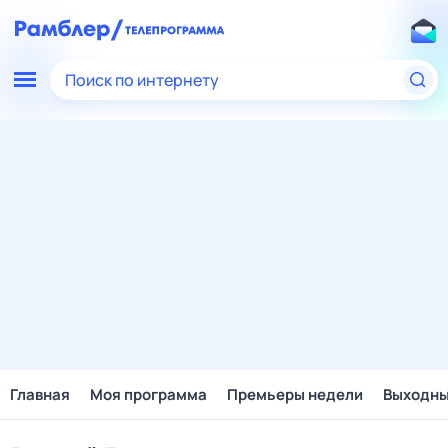
Поиск по интернету
Главная
Моя программа
Премьеры недели
Выходн