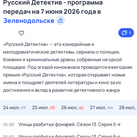
Русский Детектив - программа
передач на 7 июня 2026 года в
Зеленодольске
1
«Русский Детектив» — это комедийные и
мелодраматические детективы, сериалы о полиции,
боевики и криминальные драмы, собранные на одной
площадке. Под эгидой киноканала проводится ежегодная
премия «Русский Детектив», которая открывает новые
имена и поощряет деятелей литературы и кино за их
достижения и вклад в развитие детективного жанра
24 июл,
пт
25 июл,
сб
26 июл,
вс
27 июл,
пн
28 июл,
Улицы разбитых фонарей
. Сезон 13
. Серия 5-я
05:00
Улицы разбитых фонарей
. Сезон 13
. Серия 6-я
05:50