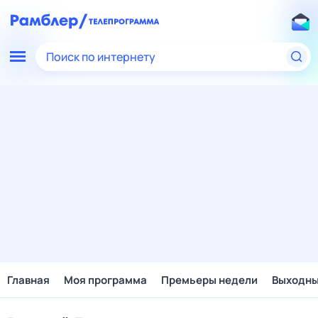
Поиск по интернету
Главная
Моя программа
Премьеры недели
Выходн