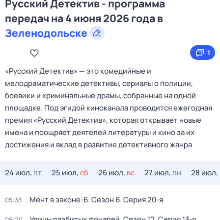
Русский Детектив - программа
передач на 4 июня 2026 года в
Зеленодольске
1
«Русский Детектив» — это комедийные и
мелодраматические детективы, сериалы о полиции,
боевики и криминальные драмы, собранные на одной
площадке. Под эгидой киноканала проводится ежегодная
премия «Русский Детектив», которая открывает новые
имена и поощряет деятелей литературы и кино за их
достижения и вклад в развитие детективного жанра
24 июл,
пт
25 июл,
сб
26 июл,
вс
27 июл,
пн
28 июл,
Мент в законе-6
. Сезон 6
. Серия 20-я
05:33
Улицы разбитых фонарей
. Сезон 12
. Серия 13-я
06:20