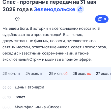
Спас - программа передач на 31 мая
2026 года в
Зеленодольске
0
Мы ищем Бога. В истории и в сегодняшних новостях. В
судьбах святых и простых людей. Евангелие,
документальные фильмы, новости, путешествия по
святым местам, ответы священников, советы психологов,
беседы с известными современниками, а также
эксклюзивный Стрим и молитвы в прямом эфире.
23 июл,
чт
24 июл,
пт
25 июл,
сб
26 июл,
вс
27 июл,
День Патриарха
05:00
Завет
05:10
Мультфильмы нa «Спаcе»
06:05