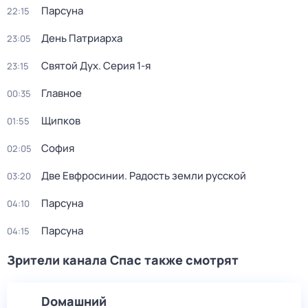
Парсуна
22:15
День Патриарха
23:05
Святой Дух
. Серия 1-я
23:15
Главное
00:35
Щипков
01:55
София
02:05
Две Евфросинии. Радость земли русской
03:20
Парсуна
04:10
Парсуна
04:15
Зрители канала Спас также смотрят
Dомашний