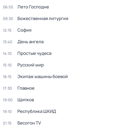
Лето Господне
06:55
Божественная литургия
09:30
София
12:15
День ангела
13:40
Простые чудеca
14:10
Русский мир
15:10
Экипаж машины боевой
16:15
Главное
17:30
Щипков
19:00
Республика ШКИД
19:10
Бесогон TV
21:15