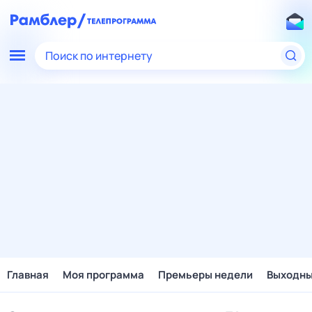
Поиск по интернету
Главная
Моя программа
Премьеры недели
Выходн