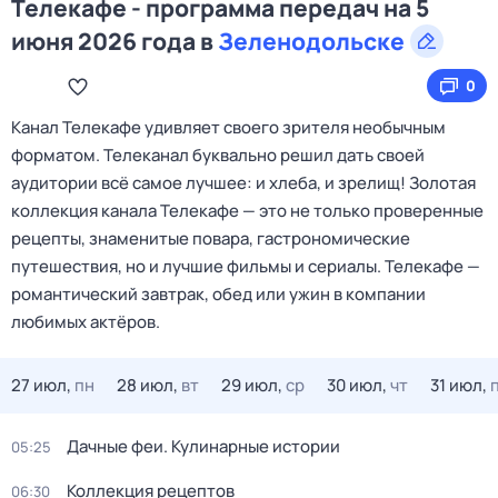
Телекафе - программа передач на 5
июня 2026 года в
Зеленодольске
0
Канал Телекафе удивляет своего зрителя необычным
форматом. Телеканал буквально решил дать своей
аудитории всё самое лучшее: и хлеба, и зрелищ! Золотая
коллекция канала Телекафе — это не только проверенные
рецепты, знаменитые повара, гастрономические
путешествия, но и лучшие фильмы и сериалы. Телекафе —
романтический завтрак, обед или ужин в компании
любимых актёров.
27 июл,
пн
28 июл,
вт
29 июл,
ср
30 июл,
чт
31 июл,
Дачные феи. Кулинарные истории
05:25
Коллекция рецептов
06:30