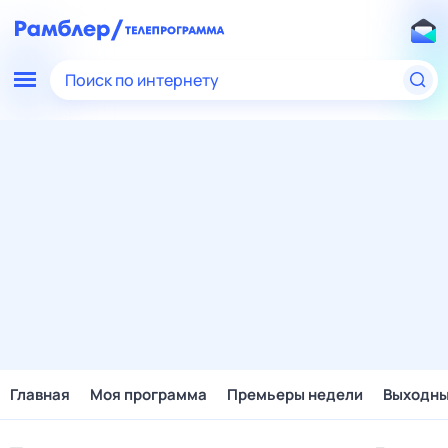
Поиск по интернету
Главная
Моя программа
Премьеры недели
Выходн