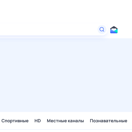
Спортивные
HD
Местные каналы
Познавательные