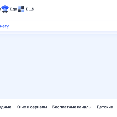
и
Еда
Ещё
Почта
рнету
ия и отдых
Поиск
Погода
ТВ-программа
и и тренды
 ситуации
 вместе
Помощь
одные
Кино и сериалы
Бесплатные каналы
Детские