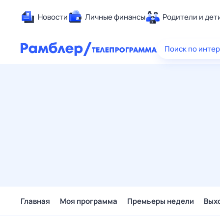
Новости
Личные финансы
Родители и дет
Здоровье
Поиск по инте
Развлечен
Дом и уют
Спорт
Карьера
Авто
Технологи
Жизненные
Сберегаем
Гороскопы
Главная
Моя программа
Премьеры недели
Вых