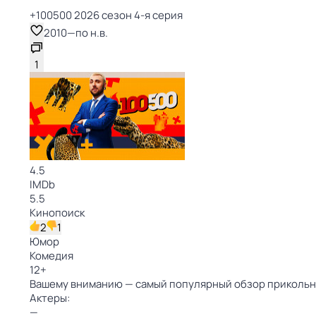
+100500 2026 сезон 4-я серия
2010
—
по н.в.
1
4.5
IMDb
5.5
Кинопоиск
2
1
Юмор
Комедия
12
+
Вашему вниманию — самый популярный обзор прикольны
Актеры:
—