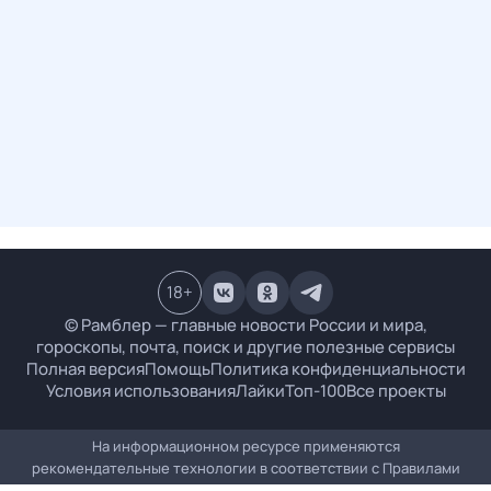
18
+
© Рамблер — главные новости России и мира,
гороскопы, почта, поиск и другие полезные сервисы
Полная версия
Помощь
Политика конфиденциальности
Условия использования
Лайки
Топ-100
Все проекты
На информационном ресурсе применяются
рекомендательные технологии в соответствии с
Правилами