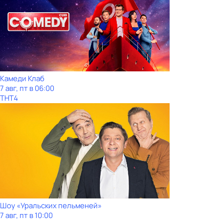
Камеди Клаб
7 авг, пт в 06:00
ТНТ4
Шоy «Уральских пeльменей»
7 авг, пт в 10:00