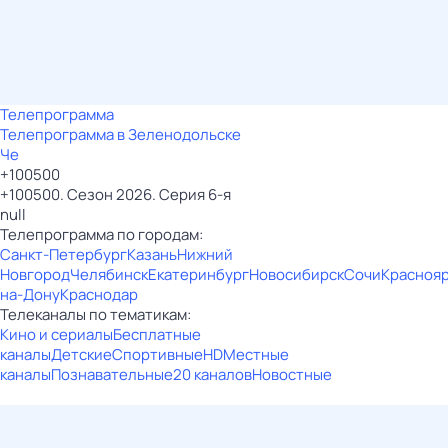
Телепрограмма
Телепрограмма в Зеленодольске
Че
+100500
+100500. Сезон 2026. Серия 6-я
null
Телепрограмма по городам:
Санкт-Петербург
Казань
Нижний
Новгород
Челябинск
Екатеринбург
Новосибирск
Сочи
Красноя
на-Дону
Краснодар
Телеканалы по тематикам:
Кино и сериалы
Бесплатные
каналы
Детские
Спортивные
HD
Местные
каналы
Познавательные
20 каналов
Новостные