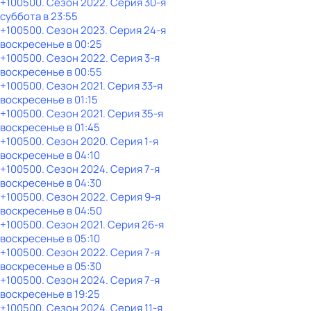
+100500
. Сезон 2022
. Серия 30-я
суббота
в
23:55
+100500
. Сезон 2023
. Серия 24-я
воскресенье
в
00:25
+100500
. Сезон 2022
. Серия 3-я
воскресенье
в
00:55
+100500
. Сезон 2021
. Серия 33-я
воскресенье
в
01:15
+100500
. Сезон 2021
. Серия 35-я
воскресенье
в
01:45
+100500
. Сезон 2020
. Серия 1-я
воскресенье
в
04:10
+100500
. Сезон 2024
. Серия 7-я
воскресенье
в
04:30
+100500
. Сезон 2022
. Серия 9-я
воскресенье
в
04:50
+100500
. Сезон 2021
. Серия 26-я
воскресенье
в
05:10
+100500
. Сезон 2022
. Серия 7-я
воскресенье
в
05:30
+100500
. Сезон 2024
. Серия 7-я
воскресенье
в
19:25
+100500
. Сезон 2024
. Серия 11-я