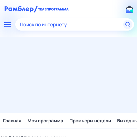
Поиск по интернету
Главная
Моя программа
Премьеры недели
Выходн