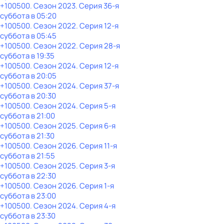
+100500
. Сезон 2023
. Серия 36-я
суббота
в
05:20
+100500
. Сезон 2022
. Серия 12-я
суббота
в
05:45
+100500
. Сезон 2022
. Серия 28-я
суббота
в
19:35
+100500
. Сезон 2024
. Серия 12-я
суббота
в
20:05
+100500
. Сезон 2024
. Серия 37-я
суббота
в
20:30
+100500
. Сезон 2024
. Серия 5-я
суббота
в
21:00
+100500
. Сезон 2025
. Серия 6-я
суббота
в
21:30
+100500
. Сезон 2026
. Серия 11-я
суббота
в
21:55
+100500
. Сезон 2025
. Серия 3-я
суббота
в
22:30
+100500
. Сезон 2026
. Серия 1-я
суббота
в
23:00
+100500
. Сезон 2024
. Серия 4-я
суббота
в
23:30