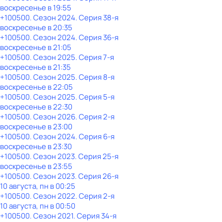
воскресенье
в
19:55
+100500
. Сезон 2024
. Серия 38-я
воскресенье
в
20:35
+100500
. Сезон 2024
. Серия 36-я
воскресенье
в
21:05
+100500
. Сезон 2025
. Серия 7-я
воскресенье
в
21:35
+100500
. Сезон 2025
. Серия 8-я
воскресенье
в
22:05
+100500
. Сезон 2025
. Серия 5-я
воскресенье
в
22:30
+100500
. Сезон 2026
. Серия 2-я
воскресенье
в
23:00
+100500
. Сезон 2024
. Серия 6-я
воскресенье
в
23:30
+100500
. Сезон 2023
. Серия 25-я
воскресенье
в
23:55
+100500
. Сезон 2023
. Серия 26-я
10 августа, пн в 00:25
+100500
. Сезон 2022
. Серия 2-я
10 августа, пн в 00:50
+100500
. Сезон 2021
. Серия 34-я