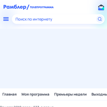
Поиск по интернету
Главная
Моя программа
Премьеры недели
Выходн