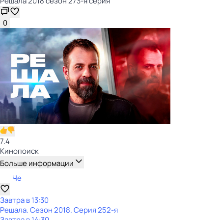
Решала 2018 сезон 273-я серия
0
7.4
Кинопоиск
Больше информации
Че
Завтра в 13:30
Решала
. Сезон 2018
. Серия 252-я
Завтра в 14:30