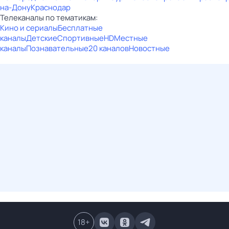
на-Дону
Краснодар
Телеканалы по тематикам:
Кино и сериалы
Бесплатные
каналы
Детские
Спортивные
HD
Местные
каналы
Познавательные
20 каналов
Новостные
18
+