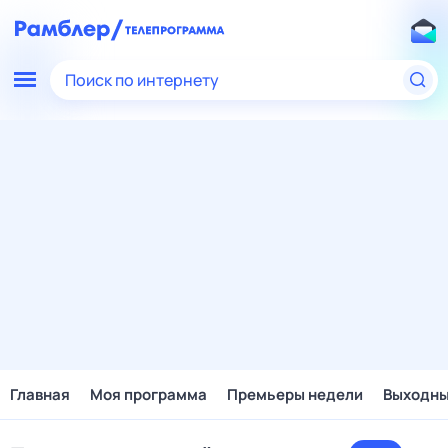
Поиск по интернету
Главная
Моя программа
Премьеры недели
Выходн