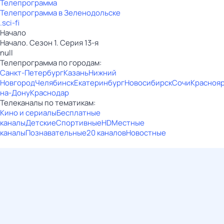
Телепрограмма
Телепрограмма в Зеленодольске
.sci-fi
Начало
Начало. Сезон 1. Серия 13-я
null
Телепрограмма по городам:
Санкт-Петербург
Казань
Нижний
Новгород
Челябинск
Екатеринбург
Новосибирск
Сочи
Красноя
на-Дону
Краснодар
Телеканалы по тематикам:
Кино и сериалы
Бесплатные
каналы
Детские
Спортивные
HD
Местные
каналы
Познавательные
20 каналов
Новостные