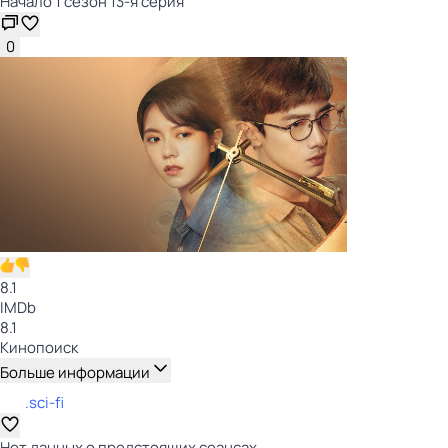
Начало 1 сезон 13-я серия
0
8.1
IMDb
8.1
Кинопоиск
Больше информации
.sci-fi
Нет данных о предстоящих сеансах