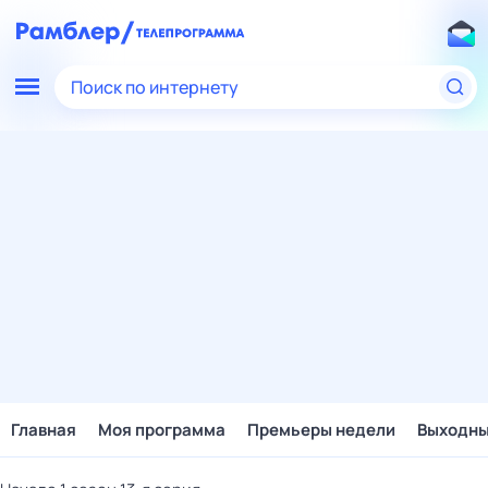
Поиск по интернету
Главная
Моя программа
Премьеры недели
Выходн